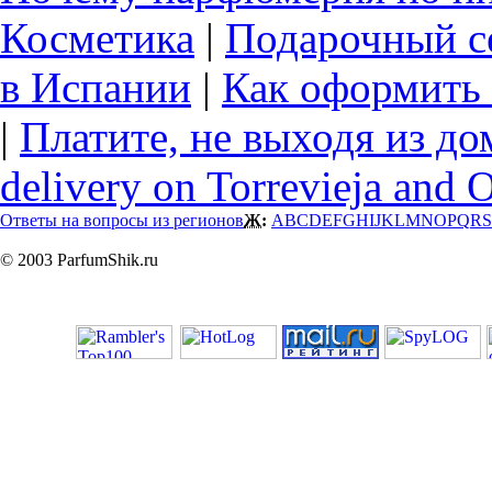
Косметика
|
Подарочный с
в Испании
|
Как оформить 
|
Платите, не выходя из до
delivery on Torrevieja and 
Ответы на вопросы из регионов
Ж:
A
B
C
D
E
F
G
H
I
J
K
L
M
N
O
P
Q
R
S
© 2003 ParfumShik.ru