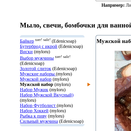
Например:
Ли
Мыло, свечи, бомбочки для ванно
хит!
sale!
Мужской наб
Байкер
(Edenicsoap)
Бутерброд с икрой
(Edenicsoap)
Виски
(myloru)
хит!
sale!
Выбор мужчины
(Edenicsoap)
Золотой слиток
(Edenicsoap)
Мужские наборы
(myloru)
Мужской набор
(myloru)
Мужской набор
(myloru)
Набор Мужик
(myloru)
Набор Мужской Вкусный)
(myloru)
Набор Футболист
(myloru)
Набор Хоккей
(myloru)
Рыбка к пиву
(myloru)
Сильный мужчина
(Edenicsoap)