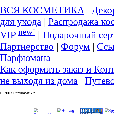
ВСЯ КОСМЕТИКА
|
Деко
для ухода
|
Распродажа ко
new!
VIP
|
Подарочный сер
Партнерство
|
Форум
|
Ссы
Парфюмана
Как оформить заказ и Кон
не выходя из дома
|
Путев
© 2003 ParfumShik.ru