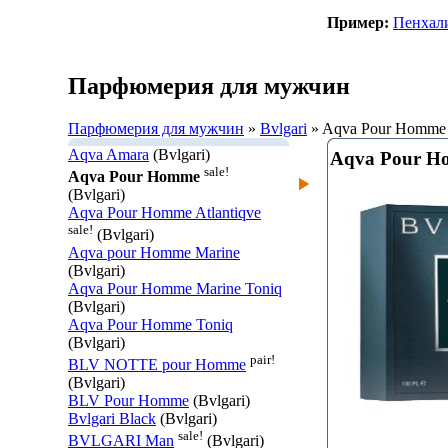
Пример:
Пенхал
Парфюмерия для мужчин
Парфюмерия для мужчин
»
Bvlgari
» Aqva Pour Homme
Aqva Amara
(Bvlgari)
Aqva Pour 
sale!
Aqva Pour Homme
(Bvlgari)
Aqva Pour Homme Atlantiqve
sale!
(Bvlgari)
Aqva pour Homme Marine
(Bvlgari)
Aqva Pour Homme Marine Toniq
(Bvlgari)
Aqva Pour Homme Toniq
(Bvlgari)
pair!
BLV NOTTE pour Homme
(Bvlgari)
BLV Pour Homme
(Bvlgari)
Bvlgari Black
(Bvlgari)
sale!
BVLGARI Man
(Bvlgari)