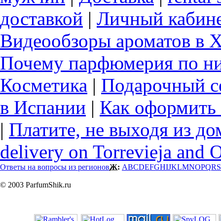
доставкой
|
Личный кабин
Видеообзоры ароматов в 
Почему парфюмерия по ни
Косметика
|
Подарочный с
в Испании
|
Как оформить 
|
Платите, не выходя из до
delivery on Torrevieja and 
Ответы на вопросы из регионов
Ж:
A
B
C
D
E
F
G
H
I
J
K
L
M
N
O
P
Q
R
S
© 2003 ParfumShik.ru