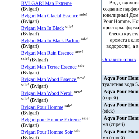
Вода, вдохно
BVLGARI Man Extreme
создание парфюм
(Bvlgari)
sale!
ювелирный Дом B
Bvlgari Man Glacial Essence
Pour Homme. Но
(Bvlgari)
sale!
просторы: форма
Bvlgari Man In Black
блеска кругл
(Bvlgari)
sale!
аромата вклю
Bvlgari Man In Black Parfum
водоросли), а 
(Bvlgari)
new!
Bvlgari Man Rain Essence
sale!
Оставить отзыв
(Bvlgari)
sale!
Bvlgari Man Terrae Essence
(Bvlgari)
Aqva Pour Ho
new!
Bvlgari Man Wood Essence
туалетная вода 5.
sale!
(Bvlgari)
Aqva Pour Ho
new!
Bvlgari Man Wood Neroli
(спрей)
sale!
(Bvlgari)
Aqva Pour Ho
sale!
Bvlgari Pour Homme
(stick)
(Bvlgari)
Aqva Pour Ho
sale!
Bvlgari pour Homme Extreme
мл (спрей)
(Bvlgari)
sale!
Aqva Pour Ho
Bvlgari Pour Homme Soir
мл (спрей)
(Bvlgari)