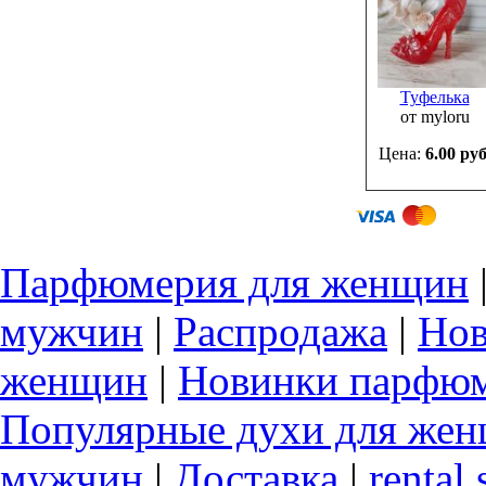
Туфелька
от myloru
Цена:
6.00 руб
Парфюмерия для женщин
мужчин
|
Распродажа
|
Нов
женщин
|
Новинки парфюм
Популярные духи для же
мужчин
|
Доставка
|
rental 