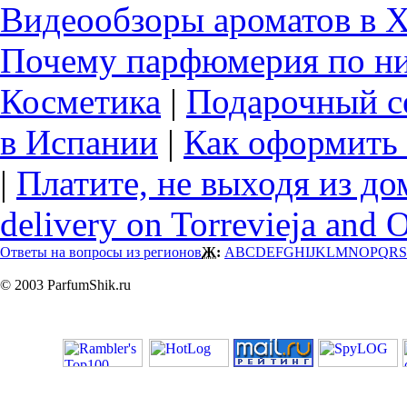
Видеообзоры ароматов в 
Почему парфюмерия по ни
Косметика
|
Подарочный с
в Испании
|
Как оформить 
|
Платите, не выходя из до
delivery on Torrevieja and 
Ответы на вопросы из регионов
Ж:
A
B
C
D
E
F
G
H
I
J
K
L
M
N
O
P
Q
R
S
© 2003 ParfumShik.ru