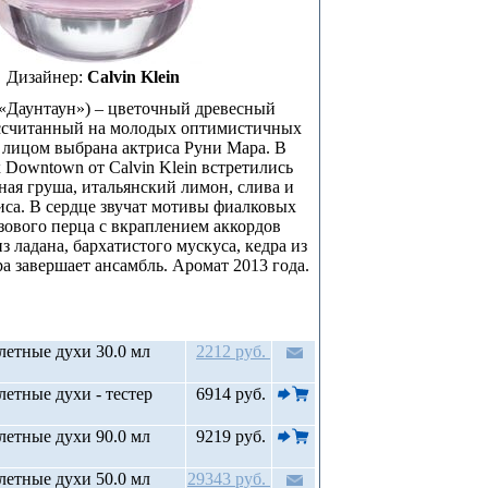
Дизайнер:
Calvin Klein
«Даунтаун») – цветочный древесный
ссчитанный на молодых оптимистичных
 лицом выбрана актриса Руни Мара. В
 Downtown от Calvin Klein встретились
еная груша, итальянский лимон, слива и
иса. В сердце звучат мотивы фиалковых
озового перца с вкраплением аккордов
из ладана, бархатистого мускуса, кедра из
ра завершает ансамбль. Аромат 2013 года.
летные духи 30.0 мл
2212 руб.
етные духи - тестер
6914 руб.
летные духи 90.0 мл
9219 руб.
летные духи 50.0 мл
29343 руб.