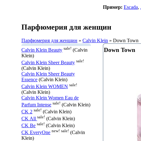
Пример:
Escada
,
Парфюмерия для женщин
Парфюмерия для женщин
»
Calvin Klein
» Down Town
sale!
Down Town
Calvin Klein Beauty
(Calvin
Klein)
sale!
Calvin Klein Sheer Beauty
(Calvin Klein)
Calvin Klein Sheer Beauty
Essence
(Calvin Klein)
sale!
Calvin Klein WOMEN
(Calvin Klein)
Calvin Klein Women Eau de
sale!
Parfum Intense
(Calvin Klein)
sale!
CK 2
(Calvin Klein)
sale!
CK All
(Calvin Klein)
sale!
CK Be
(Calvin Klein)
new!
sale!
CK EveryOne
(Calvin
Klein)