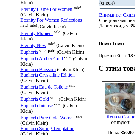
Klein)
(спрей)
sale!
Eternity Flame For Women
(Calvin Klein)
Внимание: Скидк
Eternity For Women Reflections
Специальная це
new!
sale!
Дарим скидку 3% 
(Calvin Klein)
sale!
Eternity Moment
(Calvin
Klein)
Down Town
sale!
Eternity Now
(Calvin Klein)
sale!
pair!
Euphoria
(Calvin Klein)
Прямо сейчас
18
sale!
Euphoria Amber Gold
(Calvin
Klein)
С этим то
Euphoria Blossom
(Calvin Klein)
Euphoria Crystalline Еdition
(Calvin Klein)
sale!
Euphoria Eau de Toilette
(Calvin Klein)
sale!
Euphoria Gold
(Calvin Klein)
sale!
Euphoria Intense
(Calvin
Klein)
sale!
Луна и Сонц
Euphoria Pure Gold Women
от myloru
(Calvin Klein)
Euphoria Spring Temptation
Цена:
350.00
(Calvin Klein)