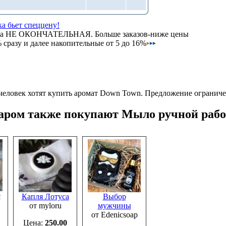
а бьет спеццену!
на НЕ ОКОНЧАТЕЛЬНАЯ. Больше заказов-ниже цены
сразу и далее накопительные от 5 до 16%
человек хотят купить аромат Down Town.
Предложение ограниче
варом также покупают Мыло ручной раб
е
Капля Лотуса
Выбор
от myloru
мужчины
от Edenicsoap
Цена:
250.00