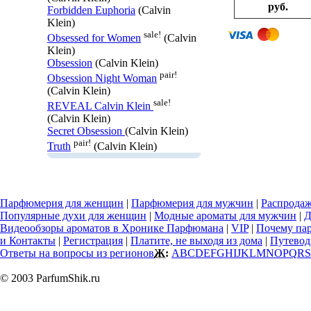
руб.
Forbidden Euphoria
(Calvin
Klein)
sale!
Obsessed for Women
(Calvin
Klein)
Obsession
(Calvin Klein)
pair!
Obsession Night Woman
(Calvin Klein)
sale!
REVEAL Calvin Klein
(Calvin Klein)
Secret Obsession
(Calvin Klein)
pair!
Truth
(Calvin Klein)
Парфюмерия для женщин
|
Парфюмерия для мужчин
|
Распрода
Популярные духи для женщин
|
Модные ароматы для мужчин
|
Д
Видеообзоры ароматов в Хронике Парфюмана
|
VIP
|
Почему па
и Контакты
|
Регистрация
|
Платите, не выходя из дома
|
Путевод
Ответы на вопросы из регионов
Ж:
A
B
C
D
E
F
G
H
I
J
K
L
M
N
O
P
Q
R
S
© 2003 ParfumShik.ru