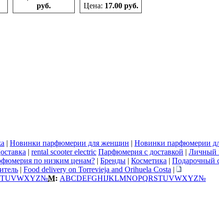
руб.
Цена:
17.00 руб.
жа
|
Новинки парфюмерии для женщин
|
Новинки парфюмерии д
оставка
|
rental scooter electric
Парфюмерия с доставкой
|
Личный 
рфюмерия по низким ценам?
|
Бренды
|
Косметика
|
Подарочный 
итель
|
Food delivery on Torrevieja and Orihuela Costa
|
T
U
V
W
X
Y
Z
№
М:
A
B
C
D
E
F
G
H
I
J
K
L
M
N
O
P
Q
R
S
T
U
V
W
X
Y
Z
№