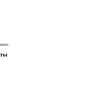
нное.
оты