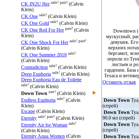
sale!
pair!
CK IN2U Her
(Calvin
Klein)
sale!
CK One
(Calvin Klein)
sale!
CK One Gold
(Calvin Klein)
pair!
CK One Red For Her
(Calvin
Downtown (
Klein)
мускусный, ра
sale!
pair!
девушек. Его
CK One Shock For Her
верхних нотах
(Calvin Klein)
бергамот, зел
sale!
CK One Summer 2018
нероли из Тун
(Calvin Klein)
листьев и р
sale!
Contradiction
(Calvin Klein)
гардении. База 
sale!
Deep Euphoria
(Calvin Klein)
Техаса и ветиве
Deep Euphoria Eau de Toilette
Оставить отзыв
sale!
(Calvin Klein)
хит!
Down Town
(Calvin Klein)
sale!
Down Town
Туа
Endless Euphoria
(Calvin
(спрей)
Klein)
Escape
(Calvin Klein)
Down Town
Туал
sale!
pair!
90.0 мл (спрей)
Eternity
(Calvin Klein)
sale!
Down Town
Туа
Eternity Air for Woman
(спрей)
(Calvin Klein)
Eternity Aqua Women
(Calvin
Down Town
Туа