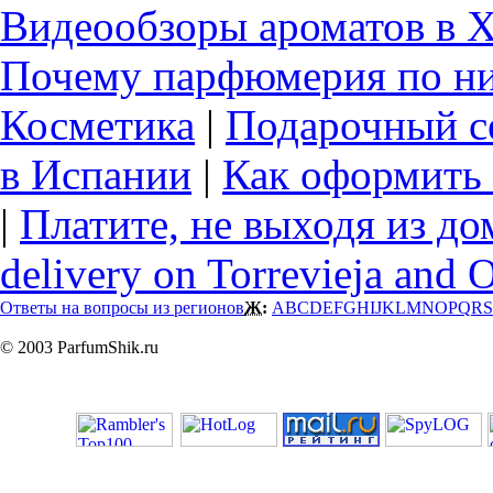
Видеообзоры ароматов в 
Почему парфюмерия по ни
Косметика
|
Подарочный с
в Испании
|
Как оформить 
|
Платите, не выходя из до
delivery on Torrevieja and 
Ответы на вопросы из регионов
Ж:
A
B
C
D
E
F
G
H
I
J
K
L
M
N
O
P
Q
R
S
© 2003 ParfumShik.ru