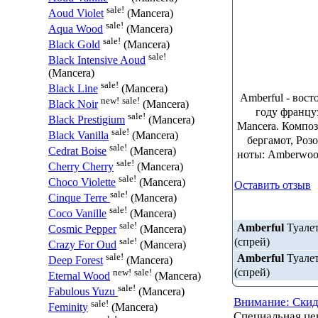
sale!
Aoud Violet
(Mancera)
sale!
Aqua Wood
(Mancera)
sale!
Black Gold
(Mancera)
sale!
Black Intensive Aoud
(Mancera)
sale!
Black Line
(Mancera)
Amberful - вос
new!
sale!
Black Noir
(Mancera)
году франц
sale!
Black Prestigium
(Mancera)
Mancera. Компо
sale!
Black Vanilla
(Mancera)
бергамот, Роз
sale!
Cedrat Boise
(Mancera)
ноты: Amberwood
sale!
Cherry Cherry
(Mancera)
sale!
Choco Violette
(Mancera)
Оставить отзыв
sale!
Cinque Terre
(Mancera)
sale!
Coco Vanille
(Mancera)
sale!
Amberful
Туалет
Cosmic Pepper
(Mancera)
(спрей)
sale!
Crazy For Oud
(Mancera)
sale!
Amberful
Туалет
Deep Forest
(Mancera)
(спрей)
new!
sale!
Eternal Wood
(Mancera)
sale!
Fabulous Yuzu
(Mancera)
Внимание: Скид
sale!
Feminity
(Mancera)
Специальная ц