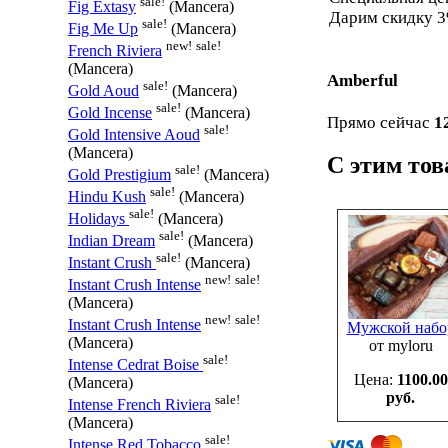
sale!
Fig Extasy
(Mancera)
Дарим скидку 3
sale!
Fig Me Up
(Mancera)
new!
sale!
French Riviera
(Mancera)
Amberful
sale!
Gold Aoud
(Mancera)
sale!
Gold Incense
(Mancera)
Прямо сейчас
1
sale!
Gold Intensive Aoud
(Mancera)
С этим то
sale!
Gold Prestigium
(Mancera)
sale!
Hindu Kush
(Mancera)
sale!
Holidays
(Mancera)
sale!
Indian Dream
(Mancera)
sale!
Instant Crush
(Mancera)
new!
sale!
Instant Crush Intense
(Mancera)
new!
sale!
Instant Crush Intense
Мужской набо
(Mancera)
от myloru
sale!
Intense Cedrat Boise
Цена:
1100.00
(Mancera)
руб.
sale!
Intense French Riviera
(Mancera)
sale!
Intense Red Tobacco