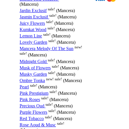
(Mancera)
sale!
Jardin Exclusif
(Mancera)
sale!
Jasmin Exclusif
(Mancera)
sale!
Juicy Flowers
(Mancera)
sale!
Kumkat Wood
(Mancera)
sale!
Lemon Line
(Mancera)
sale!
Lovely Garden
(Mancera)
new!
Mancera Melody Of The Sun
sale!
(Mancera)
sale!
Midnight Gold
(Mancera)
sale!
Musk of Flowers
(Mancera)
sale!
Musky Garden
(Mancera)
new!
sale!
Ombre Tonka
(Mancera)
sale!
Pearl
(Mancera)
sale!
Pink Prestigium
(Mancera)
sale!
Pink Roses
(Mancera)
sale!
Precious Oud
(Mancera)
sale!
Purple Flowers
(Mancera)
sale!
Red Tobacco
(Mancera)
sale!
Rose Aoud & Musc