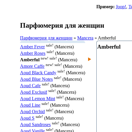
Пример:
Joop!
,
T
Парфюмерия для женщин
Парфюмерия для женщин
»
Mancera
» Amberful
sale!
Amberful
Amber Fever
(Mancera)
sale!
Amber Roses
(Mancera)
new!
sale!
Amberful
(Mancera)
new!
sale!
Amore Caffe
(Mancera)
sale!
Aoud Black Candy
(Mancera)
sale!
Aoud Blue Notes
(Mancera)
sale!
Aoud Cafe
(Mancera)
sale!
Aoud Exclusif
(Mancera)
sale!
Aoud Lemon Mint
(Mancera)
sale!
Aoud Line
(Mancera)
sale!
Aoud Orchid
(Mancera)
sale!
Aoud S
(Mancera)
sale!
Aoud Sandroses
(Mancera)
sale!
Aoud Vanille
(Mancera)