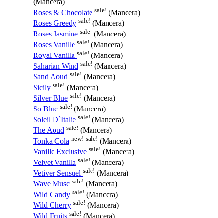
(Mancera)
sale!
Roses & Chocolate
(Mancera)
sale!
Roses Greedy
(Mancera)
sale!
Roses Jasmine
(Mancera)
sale!
Roses Vanille
(Mancera)
sale!
Royal Vanilla
(Mancera)
sale!
Saharian Wind
(Mancera)
sale!
Sand Aoud
(Mancera)
sale!
Sicily
(Mancera)
sale!
Silver Blue
(Mancera)
sale!
So Blue
(Mancera)
sale!
Soleil D`Italie
(Mancera)
sale!
The Aoud
(Mancera)
new!
sale!
Tonka Cola
(Mancera)
sale!
Vanille Exclusive
(Mancera)
sale!
Velvet Vanilla
(Mancera)
sale!
Vetiver Sensuel
(Mancera)
sale!
Wave Musc
(Mancera)
sale!
Wild Candy
(Mancera)
sale!
Wild Cherry
(Mancera)
sale!
Wild Fruits
(Mancera)