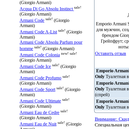
(Giorgio Armani)
sale!
Acqua Di Go Absolu Instinct
(Giorgio Armani)
sale!
Armani Code
(Giorgio
Emporio Armani 
Armani)
для мужчин, со
sale!
Armani Code A-List
(Giorgio
брендом Gior
Armani)
Грейпфрут; ср
Armani Code Absolu Parfum pour
ноты
sale!
homme
(Giorgio Armani)
Оставить отзыв
new!
sale!
Armani Code Colonia
(Giorgio Armani)
sale!
Armani Code Ice
(Giorgio
Emporio Armani
Armani)
Only
Туалетная в
sale!
Armani Code Profumo
Emporio Armani
(Giorgio Armani)
sale!
Only
Туалетная во
Armani Code Sport
(Giorgio
(спрей)
Armani)
sale!
Emporio Armani
Armani Code Ultimate
(Giorgio Armani)
Only
Туалетная в
sale!
Armani Eau de Cedre
(Giorgio Armani)
Внимание: Скид
sale!
Armani Eau de Nuit
(Giorgio
Специальная ц