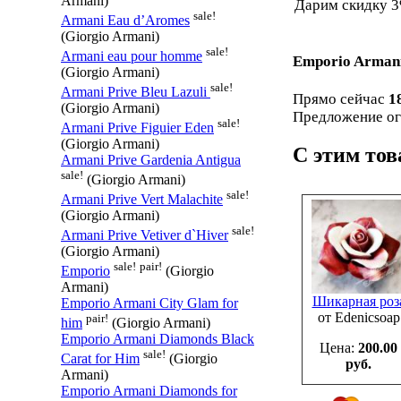
Armani)
Дарим скидку 3
sale!
Armani Eau d’Aromes
(Giorgio Armani)
sale!
Armani eau pour homme
Emporio Armani
(Giorgio Armani)
sale!
Armani Prive Bleu Lazuli
Прямо сейчас
1
(Giorgio Armani)
Предложение ог
sale!
Armani Prive Figuier Eden
(Giorgio Armani)
С этим то
Armani Prive Gardenia Antigua
sale!
(Giorgio Armani)
sale!
Armani Prive Vert Malachite
(Giorgio Armani)
sale!
Armani Prive Vetiver d`Hiver
(Giorgio Armani)
sale!
pair!
Emporio
(Giorgio
Armani)
Шикарная роз
Emporio Armani City Glam for
от Edenicsoap
pair!
him
(Giorgio Armani)
Emporio Armani Diamonds Black
Цена:
200.00
sale!
Carat for Him
(Giorgio
руб.
Armani)
Emporio Armani Diamonds for