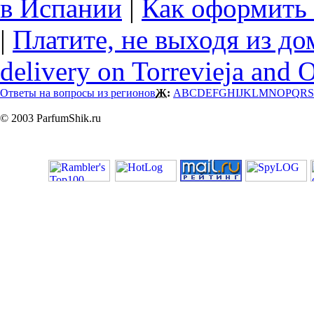
в Испании
|
Как оформить 
|
Платите, не выходя из до
delivery on Torrevieja and 
Ответы на вопросы из регионов
Ж:
A
B
C
D
E
F
G
H
I
J
K
L
M
N
O
P
Q
R
S
© 2003 ParfumShik.ru