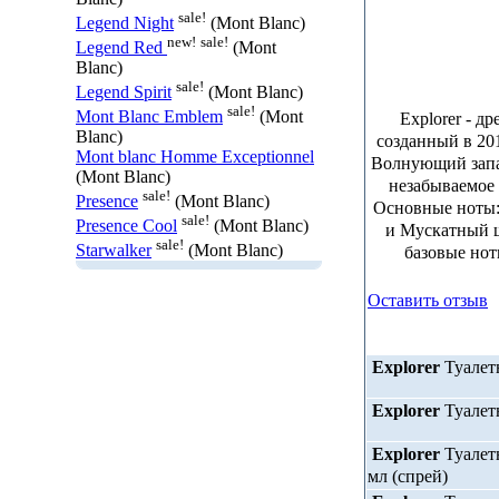
sale!
Legend Night
(Mont Blanc)
new!
sale!
Legend Red
(Mont
Blanc)
sale!
Legend Spirit
(Mont Blanc)
sale!
Mont Blanc Emblem
(Mont
Explorer - д
Blanc)
созданный в 20
Mont blanc Homme Exceptionnel
Волнующий запа
(Mont Blanc)
незабываемое
sale!
Presence
(Mont Blanc)
Основные ноты:
sale!
Presence Cool
(Mont Blanc)
и Мускатный ш
sale!
Starwalker
(Mont Blanc)
базовые нот
Оставить отзыв
Explorer
Туалетн
Explorer
Туалетн
Explorer
Туалетн
мл (спрей)