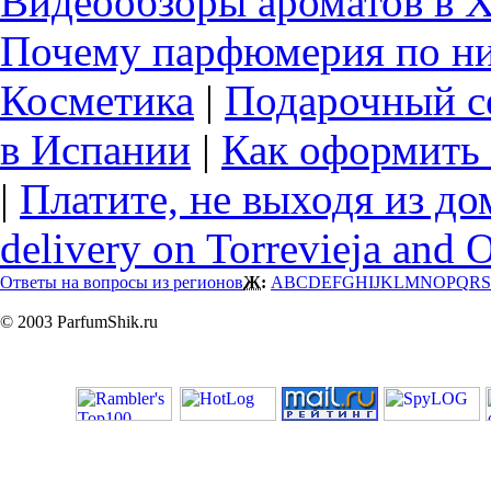
Видеообзоры ароматов в 
Почему парфюмерия по ни
Косметика
|
Подарочный с
в Испании
|
Как оформить 
|
Платите, не выходя из до
delivery on Torrevieja and 
Ответы на вопросы из регионов
Ж:
A
B
C
D
E
F
G
H
I
J
K
L
M
N
O
P
Q
R
S
© 2003 ParfumShik.ru