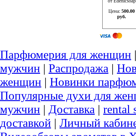
от Edenicsoap
Цена:
500.00
руб.
Парфюмерия для женщин
мужчин
|
Распродажа
|
Нов
женщин
|
Новинки парфюм
Популярные духи для же
мужчин
|
Доставка
|
rental 
доставкой
|
Личный кабин