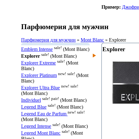
Пример:
Джофри
Парфюмерия для мужчин
Парфюмерия для мужчин
»
Mont Blanc
» Explorer
sale!
Explorer
Emblem Intense
(Mont Blanc)
sale!
Explorer
(Mont Blanc)
sale!
Explorer Extreme
(Mont
Blanc)
new!
sale!
Explorer Platinum
(Mont
Blanc)
new!
sale!
Explorer Ultra Blue
(Mont Blanc)
sale!
pair!
Individuel
(Mont Blanc)
sale!
Legend Blue
(Mont Blanc)
new!
sale!
Legend Eau de Parfum
(Mont Blanc)
sale!
Legend Intense
(Mont Blanc)
sale!
Legend Mont Blanc
(Mont
Blanc)