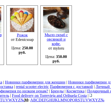
р
Мыло скраб с
Рожок
овсянкой и
от Edenicsoap
кофе.
Цена:
250.00
от myloru
руб.
Цена:
350.00
руб.
жа
|
Новинки парфюмерии для женщин
|
Новинки парфюмерии д
оставка
|
rental scooter electric
Парфюмерия с доставкой
|
Личный 
рфюмерия по низким ценам?
|
Бренды
|
Косметика
|
Подарочный 
итель
|
Food delivery on Torrevieja and Orihuela Costa
|
T
U
V
W
X
Y
Z
№
М:
A
B
C
D
E
F
G
H
I
J
K
L
M
N
O
P
Q
R
S
T
U
V
W
X
Y
Z
№