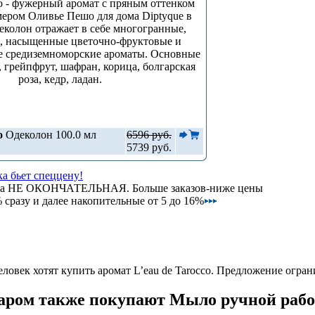
co - фужерный аромат с пряным оттенком
ером Оливье Пешо для дома Diptyque в
деколон отражает в себе многогранные,
, насыщенные цветочно-фруктовые и
е средиземноморские ароматы. Основные
, грейпфрут, шафран, корица, болгарская
роза, кедр, ладан.
o
Одеколон 100.0 мл
6596 руб.
5739 руб.
а бьет спеццену!
на НЕ ОКОНЧАТЕЛЬНАЯ. Больше заказов-ниже цены
сразу и далее накопительные от 5 до 16%
ловек хотят купить аромат L’eau de Tarocco.
Предложение огран
варом также покупают Мыло ручной раб