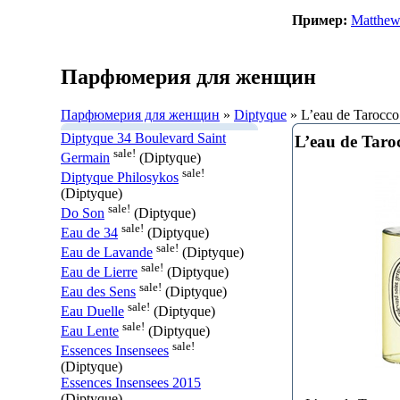
Пример:
Matthew
Парфюмерия для женщин
Парфюмерия для женщин
»
Diptyque
» L’eau de Tarocco
Diptyque 34 Boulevard Saint
L’eau de Taro
sale!
Germain
(Diptyque)
sale!
Diptyque Philosykos
(Diptyque)
sale!
Do Son
(Diptyque)
sale!
Eau de 34
(Diptyque)
sale!
Eau de Lavande
(Diptyque)
sale!
Eau de Lierre
(Diptyque)
sale!
Eau des Sens
(Diptyque)
sale!
Eau Duelle
(Diptyque)
sale!
Eau Lente
(Diptyque)
sale!
Essences Insensees
(Diptyque)
Essences Insensees 2015
(Diptyque)