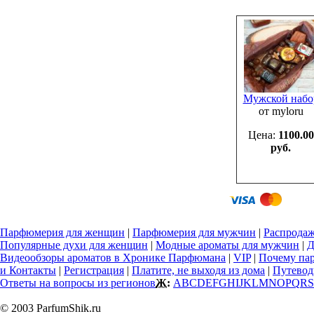
Мужской набо
от myloru
Цена:
1100.00
руб.
Парфюмерия для женщин
|
Парфюмерия для мужчин
|
Распрода
Популярные духи для женщин
|
Модные ароматы для мужчин
|
Д
Видеообзоры ароматов в Хронике Парфюмана
|
VIP
|
Почему па
и Контакты
|
Регистрация
|
Платите, не выходя из дома
|
Путевод
Ответы на вопросы из регионов
Ж:
A
B
C
D
E
F
G
H
I
J
K
L
M
N
O
P
Q
R
S
© 2003 ParfumShik.ru