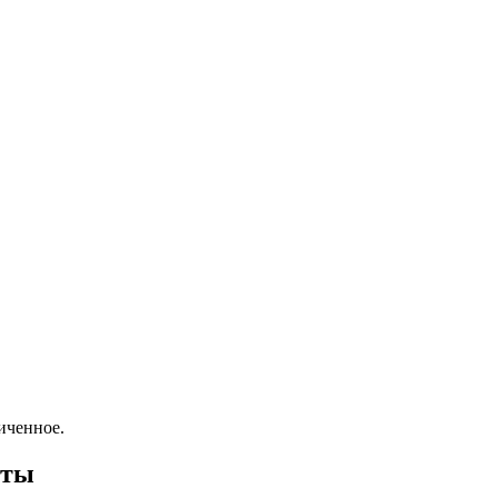
иченное.
оты