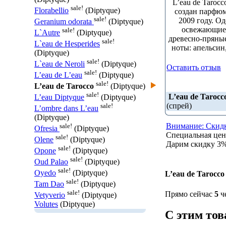
L’eau de Taroc
sale!
Florabellio
(Diptyque)
создан парфюм
sale!
2009 году. О
Geranium odorata
(Diptyque)
освежающие
sale!
L`Autre
(Diptyque)
древесно-пряны
sale!
L`eau de Hesperides
ноты: апельсин
(Diptyque)
sale!
L`eau de Neroli
(Diptyque)
Оставить отзыв
sale!
L’eau de L’eau
(Diptyque)
sale!
L’eau de Tarocco
(Diptyque)
sale!
L’eau de Tarocc
L’eau Diptyque
(Diptyque)
(спрей)
sale!
L’ombre dans L’eau
(Diptyque)
Внимание: Скидк
sale!
Ofresia
(Diptyque)
Специальная це
sale!
Olene
(Diptyque)
Дарим скидку 3% 
sale!
Opone
(Diptyque)
sale!
Oud Palao
(Diptyque)
sale!
Oyedo
(Diptyque)
L’eau de Tarocco
sale!
Tam Dao
(Diptyque)
sale!
Прямо сейчас
5
че
Vetyverio
(Diptyque)
Volutes
(Diptyque)
С этим то