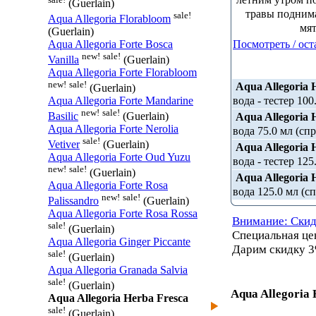
(Guerlain)
травы поднима
sale!
Aqua Allegoria Florabloom
мят
(Guerlain)
Посмотреть / ост
Aqua Allegoria Forte Bosca
new!
sale!
Vanilla
(Guerlain)
Aqua Allegoria Forte Florabloom
new!
sale!
Aqua Allegoria 
(Guerlain)
вода - тестер 100
Aqua Allegoria Forte Mandarine
new!
sale!
Aqua Allegoria 
Basilic
(Guerlain)
Aqua Allegoria Forte Nerolia
вода 75.0 мл (сп
sale!
Vetiver
(Guerlain)
Aqua Allegoria 
Aqua Allegoria Forte Oud Yuzu
вода - тестер 125
new!
sale!
(Guerlain)
Aqua Allegoria 
Aqua Allegoria Forte Rosa
вода 125.0 мл (с
new!
sale!
Palissandro
(Guerlain)
Aqua Allegoria Forte Rosa Rossa
Внимание: Скид
sale!
(Guerlain)
Специальная ц
Aqua Allegoria Ginger Piccante
Дарим скидку 3
sale!
(Guerlain)
Aqua Allegoria Granada Salvia
sale!
(Guerlain)
Aqua Allegoria 
Aqua Allegoria Herba Fresca
sale!
(Guerlain)