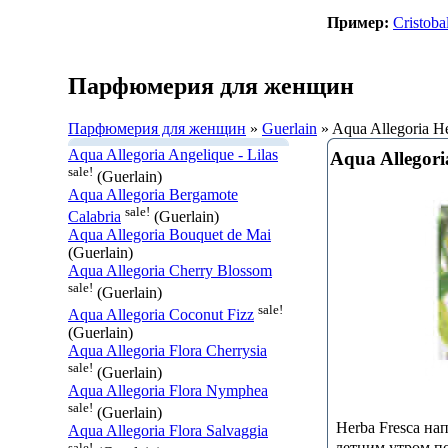
Пример:
Cristoba
Парфюмерия для женщин
Парфюмерия для женщин
»
Guerlain
» Aqua Allegoria H
Aqua Allegoria Angelique - Lilas
Aqua Allegori
sale!
(Guerlain)
Aqua Allegoria Bergamote
sale!
Calabria
(Guerlain)
Aqua Allegoria Bouquet de Mai
(Guerlain)
Aqua Allegoria Cherry Blossom
sale!
(Guerlain)
sale!
Aqua Allegoria Coconut Fizz
(Guerlain)
Aqua Allegoria Flora Cherrysia
sale!
(Guerlain)
Aqua Allegoria Flora Nymphea
sale!
(Guerlain)
Herba Fresca на
Aqua Allegoria Flora Salvaggia
летним утром п
sale!