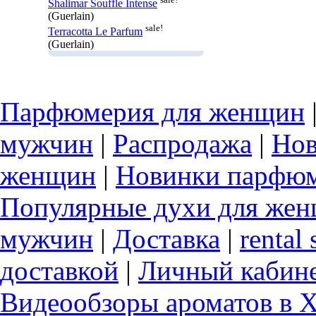
Shalimar Souffle Intense
(Guerlain)
sale!
Terracotta Le Parfum
(Guerlain)
Парфюмерия для женщин
мужчин
|
Распродажа
|
Нов
женщин
|
Новинки парфюм
Популярные духи для же
мужчин
|
Доставка
|
rental 
доставкой
|
Личный кабин
Видеообзоры ароматов в 