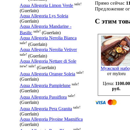
Прямо сейчас
1
sale!
Aqua Allegoria Limon Verde
Предложение ог
(Guerlain)
Aqua Allegoria Lys Soleia
С этим то
(Guerlain)
Aqua Allegoria Mandarine -
sale!
Basilic
(Guerlain)
Aqua Allegoria Nerolia Bianca
sale!
(Guerlain)
Aqua Allegoria Nerolia Vetiver
sale!
(Guerlain)
Aqua Allegoria Nettare di Sole
new!
sale!
(Guerlain)
Мужской набо
sale!
от myloru
Aqua Allegoria Orange Soleia
(Guerlain)
Цена:
1100.00
sale!
Aqua Allegoria Pamplelune
руб.
(Guerlain)
sale!
Aqua Allegoria Passiflora
(Guerlain)
sale!
Aqua Allegoria Pera Granita
(Guerlain)
Aqua Allegoria Pivoine Magnifica
(Guerlain)
sale!