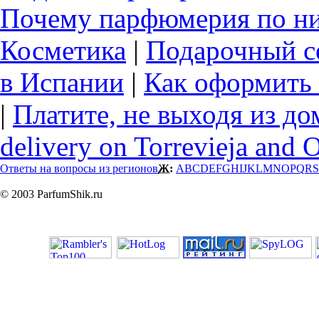
Почему парфюмерия по ни
Косметика
|
Подарочный с
в Испании
|
Как оформить 
|
Платите, не выходя из до
delivery on Torrevieja and 
Ответы на вопросы из регионов
Ж:
A
B
C
D
E
F
G
H
I
J
K
L
M
N
O
P
Q
R
S
© 2003 ParfumShik.ru