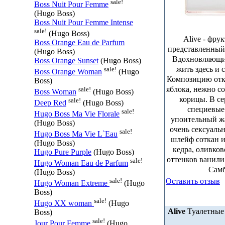
sale!
Boss Nuit Pour Femme
(Hugo Boss)
Boss Nuit Pour Femme Intense
sale!
(Hugo Boss)
Alive - фру
Boss Orange Eau de Parfum
представленный
(Hugo Boss)
Вдохновляющий
Boss Orange Sunset
(Hugo Boss)
жить здесь и 
sale!
Boss Orange Woman
(Hugo
Композицию отк
Boss)
яблока, нежно с
sale!
Boss Woman
(Hugo Boss)
корицы. В с
sale!
Deep Red
(Hugo Boss)
специевые
sale!
Hugo Boss Ma Vie Florale
упоительный ж
(Hugo Boss)
очень сексуаль
sale!
Hugo Boss Ma Vie L`Eau
шлейф соткан и
(Hugo Boss)
кедра, оливков
Hugo Pure Purple
(Hugo Boss)
оттенков ванили
sale!
Hugo Woman Eau de Parfum
Самб
(Hugo Boss)
Оставить отзыв
sale!
Hugo Woman Extreme
(Hugo
Boss)
sale!
Hugo XX woman
(Hugo
Alive
Туалетные 
Boss)
sale!
Jour Pour Femme
(Hugo