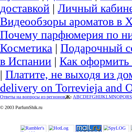
доставкой
|
Личный кабин
Видеообзоры ароматов в 
Почему парфюмерия по ни
Косметика
|
Подарочный с
в Испании
|
Как оформить 
|
Платите, не выходя из до
delivery on Torrevieja and 
Ответы на вопросы из регионов
Ж:
A
B
C
D
E
F
G
H
I
J
K
L
M
N
O
P
Q
R
S
© 2003 ParfumShik.ru