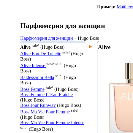
Пример:
Matthew
Парфюмерия для женщин
Парфюмерия для женщин
» Hugo Boss
sale!
Alive
Alive
(Hugo Boss)
sale!
Alive Eau De Toilette
(Hugo
Boss)
new!
sale!
Alive Intense
(Hugo
Boss)
sale!
Baldessarini Bella
(Hugo
Boss)
sale!
Boss Femme
(Hugo Boss)
Boss Femme L`Eau Fraiche
(Hugo Boss)
Boss Jour Runway
(Hugo Boss)
sale!
Boss Ma Vie Pour Femme
(Hugo Boss)
Boss Ma Vie Pour Femme Intense
sale!
(Hugo Boss)