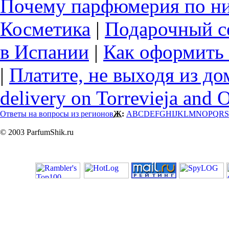
Почему парфюмерия по ни
Косметика
|
Подарочный с
в Испании
|
Как оформить 
|
Платите, не выходя из до
delivery on Torrevieja and 
Ответы на вопросы из регионов
Ж:
A
B
C
D
E
F
G
H
I
J
K
L
M
N
O
P
Q
R
S
© 2003 ParfumShik.ru