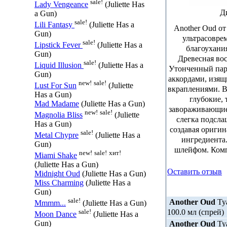
sale!
Lady Vengeance
(Juliette Has
Д
a Gun)
sale!
Lili Fantasy
(Juliette Has a
Another Oud от 
Gun)
ультрасовре
sale!
Lipstick Fever
(Juliette Has a
благоухания
Gun)
Древесная вос
sale!
Liquid Illusion
(Juliette Has a
Утонченный пар
Gun)
аккордами, изя
new!
sale!
Lust For Sun
(Juliette
вкраплениями. В
Has a Gun)
глубокие, 
Mad Madame
(Juliette Has a Gun)
завораживающие
new!
sale!
Magnolia Bliss
(Juliette
слегка подсл
Has a Gun)
создавая оригин
sale!
Metal Chypre
(Juliette Has a
ингредиента
Gun)
шлейфом. Компо
new!
sale!
хит!
Miami Shake
(Juliette Has a Gun)
Оставить отзыв
Midnight Oud
(Juliette Has a Gun)
Miss Charming
(Juliette Has a
Gun)
sale!
Another Oud
Ту
Mmmm...
(Juliette Has a Gun)
100.0 мл (спрей)
sale!
Moon Dance
(Juliette Has a
Another Oud
Ту
Gun)