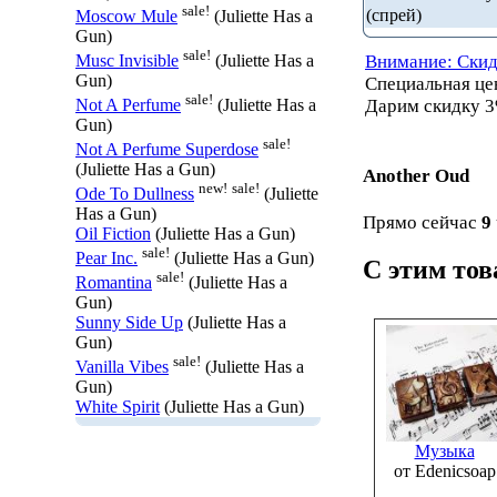
sale!
(спрей)
Moscow Mule
(Juliette Has a
Gun)
sale!
Внимание: Скид
Musc Invisible
(Juliette Has a
Gun)
Специальная ц
sale!
Дарим скидку 3
Not A Perfume
(Juliette Has a
Gun)
sale!
Not A Perfume Superdose
(Juliette Has a Gun)
Another Oud
new!
sale!
Ode To Dullness
(Juliette
Has a Gun)
Прямо сейчас
9
Oil Fiction
(Juliette Has a Gun)
sale!
Pear Inc.
(Juliette Has a Gun)
С этим то
sale!
Romantina
(Juliette Has a
Gun)
Sunny Side Up
(Juliette Has a
Gun)
sale!
Vanilla Vibes
(Juliette Has a
Gun)
White Spirit
(Juliette Has a Gun)
Музыка
от Edenicsoap