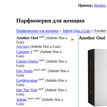
Пример:
Hermes
Парфюмерия для женщин
Парфюмерия для женщин
»
Juliette Has a Gun
» Another
sale!
Another Oud
Another Oud
(Juliette Has a
Gun)
Anyway
(Juliette Has a Gun)
sale!
Calamity J
(Juliette Has a
Gun)
sale!
Citizen Queen
(Juliette Has a
Gun)
new!
sale!
Ego Stratis
(Juliette Has a
Gun)
sale!
Gentlewoman
(Juliette Has a
Gun)
sale!
Into The Void
(Juliette Has a
Gun)
new!
sale!
Juliette
(Juliette Has a
Gun)