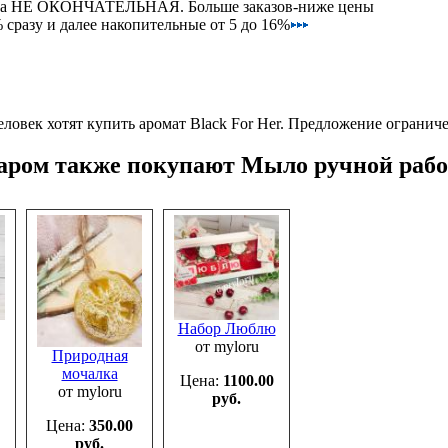
на НЕ ОКОНЧАТЕЛЬНАЯ. Больше заказов-ниже цены
сразу и далее накопительные от 5 до 16%
ловек хотят купить аромат Black For Her.
Предложение ограниче
варом также покупают Мыло ручной раб
Набор Люблю
от myloru
Природная
мочалка
Цена:
1100.00
от myloru
руб.
Цена:
350.00
руб.