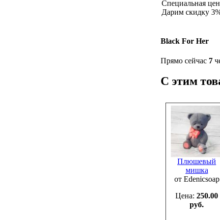
Специальная це
Дарим скидку 3% 
Black For Her
Прямо сейчас
7
че
С этим то
Плюшевый
мишка
от Edenicsoap
Цена:
250.00
руб.