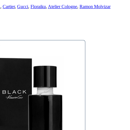
u
,
Cartier
,
Gucci
,
Floraiku
,
Atelier Cologne
,
Ramon Molvizar