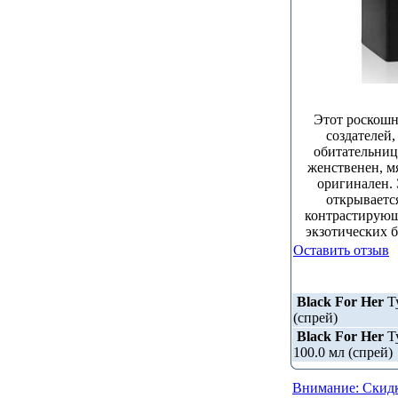
Этот роскошн
создателей,
обитательницы
женственен, м
оригинален. 
открываетс
контрастирующ
экзотических б
Оставить отзыв
Black For Her
Ту
(спрей)
Black For Her
Ту
100.0 мл (спрей)
Внимание: Скидк