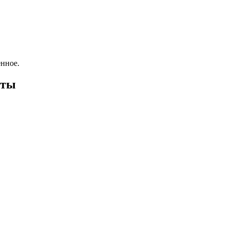
нное.
оты