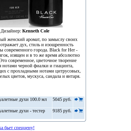
Дизайнер:
Kenneth Cole
ый женский аромат, по замыслу своих
 отражает дух, стиль и изощренность
 современного города. Black for Her -
ягок, изящен и в то же время абсолютно
Это современное, цветочное творение
я нотами черной фиалки и гиацинта,
их с прохладными нотами цитрусовых,
елых цветов, мускуса, сандала и янтаря.
алетные духи 100.0 мл
5045 руб.
алетные духи - тестер
9185 руб.
а бьет спеццену!