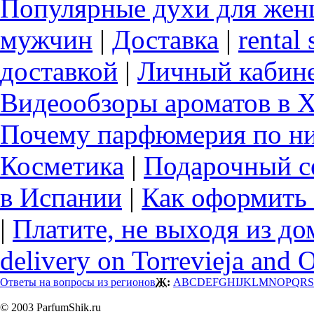
Популярные духи для же
мужчин
|
Доставка
|
rental 
доставкой
|
Личный кабин
Видеообзоры ароматов в 
Почему парфюмерия по ни
Косметика
|
Подарочный с
в Испании
|
Как оформить 
|
Платите, не выходя из до
delivery on Torrevieja and 
Ответы на вопросы из регионов
Ж:
A
B
C
D
E
F
G
H
I
J
K
L
M
N
O
P
Q
R
S
© 2003 ParfumShik.ru