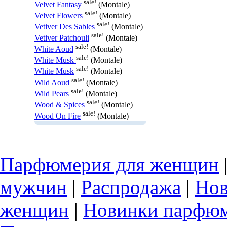
sale!
Velvet Fantasy
(Montale)
sale!
Velvet Flowers
(Montale)
sale!
Vetiver Des Sables
(Montale)
sale!
Vetiver Patchouli
(Montale)
sale!
White Aoud
(Montale)
sale!
White Musk
(Montale)
sale!
White Musk
(Montale)
sale!
Wild Aoud
(Montale)
sale!
Wild Pears
(Montale)
sale!
Wood & Spices
(Montale)
sale!
Wood On Fire
(Montale)
Парфюмерия для женщин
мужчин
|
Распродажа
|
Нов
женщин
|
Новинки парфюм