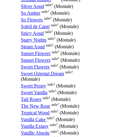
sale!
Sliver Aoud
(Montale)
sale!
So Amber
(Montale)
sale!
So Flowers
(Montale)
sale!
Soleil de Capri
(Montale)
sale!
Spicy Aoud
(Montale)
sale!
Starry Nights
(Montale)
sale!
Steam Aoud
(Montale)
sale!
Sunset Flowers
(Montale)
sale!
Sunset Flowers
(Montale)
sale!
Sweet Flowers
(Montale)
sale!
Sweet Oriental Dream
(Montale)
sale!
Sweet Peony
(Montale)
sale!
Sweet Vanilla
(Montale)
sale!
Taif Roses
(Montale)
sale!
The New Rose
(Montale)
sale!
Tropical Wood
(Montale)
sale!
Vanilla Cake
(Montale)
sale!
Vanilla Extasy
(Montale)
sale!
VanIlle Absolu
(Montale)