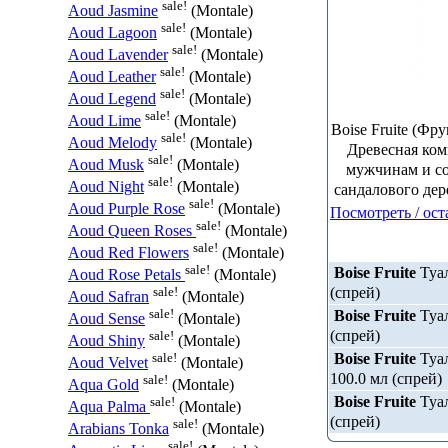
sale!
Aoud Jasmine
(Montale)
sale!
Aoud Lagoon
(Montale)
sale!
Aoud Lavender
(Montale)
sale!
Aoud Leather
(Montale)
sale!
Aoud Legend
(Montale)
sale!
Aoud Lime
(Montale)
Boise Fruite (Фр
sale!
Aoud Melody
(Montale)
Древесная ком
sale!
Aoud Musk
(Montale)
мужчинам и со
sale!
Aoud Night
(Montale)
сандалового дер
sale!
Aoud Purple Rose
(Montale)
Посмотреть / ост
sale!
Aoud Queen Roses
(Montale)
sale!
Aoud Red Flowers
(Montale)
sale!
Boise Fruite
Туал
Aoud Rose Petals
(Montale)
(спрей)
sale!
Aoud Safran
(Montale)
sale!
Boise Fruite
Туал
Aoud Sense
(Montale)
(спрей)
sale!
Aoud Shiny
(Montale)
Boise Fruite
Туал
sale!
Aoud Velvet
(Montale)
100.0 мл (спрей)
sale!
Aqua Gold
(Montale)
Boise Fruite
Туал
sale!
Aqua Palma
(Montale)
(спрей)
sale!
Arabians Tonka
(Montale)
sale!