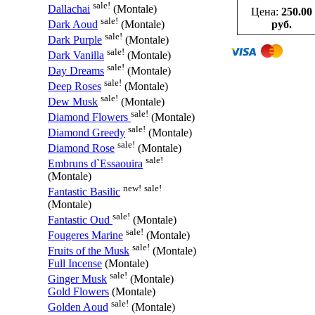
sale!
Dallachai
(Montale)
Цена:
250.00
sale!
руб.
Dark Aoud
(Montale)
sale!
Dark Purple
(Montale)
sale!
Dark Vanilla
(Montale)
sale!
Day Dreams
(Montale)
sale!
Deep Roses
(Montale)
sale!
Dew Musk
(Montale)
sale!
Diamond Flowers
(Montale)
sale!
Diamond Greedy
(Montale)
sale!
Diamond Rose
(Montale)
sale!
Embruns d`Essaouira
(Montale)
new!
sale!
Fantastic Basilic
(Montale)
sale!
Fantastic Oud
(Montale)
sale!
Fougeres Marine
(Montale)
sale!
Fruits of the Musk
(Montale)
Full Incense
(Montale)
sale!
Ginger Musk
(Montale)
Gold Flowers
(Montale)
sale!
Golden Aoud
(Montale)