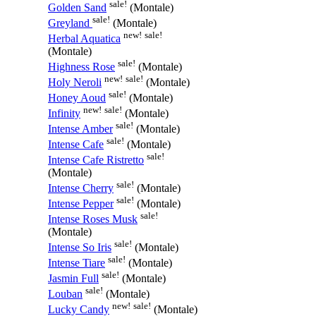
sale!
Golden Sand
(Montale)
sale!
Greyland
(Montale)
new!
sale!
Herbal Aquatica
(Montale)
sale!
Highness Rose
(Montale)
new!
sale!
Holy Neroli
(Montale)
sale!
Honey Aoud
(Montale)
new!
sale!
Infinity
(Montale)
sale!
Intense Amber
(Montale)
sale!
Intense Cafe
(Montale)
sale!
Intense Cafe Ristretto
(Montale)
sale!
Intense Cherry
(Montale)
sale!
Intense Pepper
(Montale)
sale!
Intense Roses Musk
(Montale)
sale!
Intense So Iris
(Montale)
sale!
Intense Tiare
(Montale)
sale!
Jasmin Full
(Montale)
sale!
Louban
(Montale)
new!
sale!
Lucky Candy
(Montale)