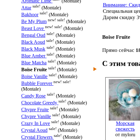
Aromatic Lime
(Montale)
Внимание: Скид
sale!
Attar
(Montale)
Специальная ц
sale!
Bakhoor
(Montale)
Дарим скидку 3
new!
sale!
Be My Plum
(Montale)
new!
sale!
Beast Love
(Montale)
sale!
Bengal Oud
(Montale)
Boise Fruite
sale!
Black Aoud
(Montale)
sale!
Black Musk
(Montale)
Прямо сейчас
1
sale!
Blue Amber
(Montale)
sale!
С этим то
Blue Matcha
(Montale)
sale!
Boise Fruite
(Montale)
sale!
Boise Vanille
(Montale)
new!
sale!
Bubble Forever
(Montale)
sale!
Candy Rose
(Montale)
sale!
Chocolate Greedy
(Montale)
sale!
Chypre Fruite
(Montale)
sale!
Chypre Vanille
(Montale)
sale!
Морская
Crazy In Love
(Montale)
свежесть
sale!
Crystal Aoud
(Montale)
от myloru
sale!
Crystal Flowers
(Montale)