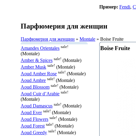
Пример:
Fendi
,
C
Парфюмерия для женщин
Парфюмерия для женщин
»
Montale
» Boise Fruite
sale!
Boise Fruite
Amandes Orientales
(Montale)
sale!
Amber & Spices
(Montale)
sale!
Amber Musk
(Montale)
sale!
Aoud Amber Rose
(Montale)
sale!
Aoud Ambre
(Montale)
sale!
Aoud Blossom
(Montale)
sale!
Aoud Cuir d’Arabie
(Montale)
sale!
Aoud Damascus
(Montale)
sale!
Aoud Ever
(Montale)
sale!
Aoud Flowers
(Montale)
sale!
Aoud Forest
(Montale)
sale!
Aoud Greedy
(Montale)