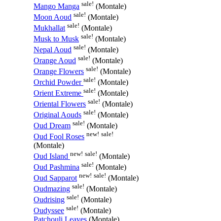
sale!
Mango Manga
(Montale)
sale!
Moon Aoud
(Montale)
sale!
Mukhallat
(Montale)
sale!
Musk to Musk
(Montale)
sale!
Nepal Aoud
(Montale)
sale!
Orange Aoud
(Montale)
sale!
Orange Flowers
(Montale)
sale!
Orchid Powder
(Montale)
sale!
Orient Extreme
(Montale)
sale!
Oriental Flowers
(Montale)
sale!
Original Aouds
(Montale)
sale!
Oud Dream
(Montale)
new!
sale!
Oud Fool Roses
(Montale)
new!
sale!
Oud Island
(Montale)
sale!
Oud Pashmina
(Montale)
new!
sale!
Oud Sapparot
(Montale)
sale!
Oudmazing
(Montale)
sale!
Oudrising
(Montale)
sale!
Oudyssee
(Montale)
Patchouli Leaves
(Montale)