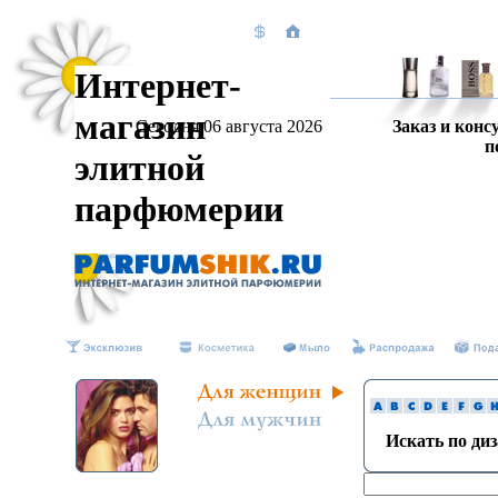
Интернет-
магазин
Сегодня 06 августа 2026
Заказ и конс
п
элитной
парфюмерии
Искать по ди