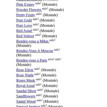
sale!
Pink Extasy
(Montale)
sale!
Powder Flowers
(Montale)
sale!
Pretty Fruity
(Montale)
sale!
Pure Gold
(Montale)
sale!
Pure Love
(Montale)
sale!
Red Aoud
(Montale)
sale!
Red Vetiver
(Montale)
sale!
Rendez-vous a Milan
(Montale)
sale!
Rendez-Vous A Moscou
(Montale)
new!
sale!
Rendez-vous a Paris
(Montale)
sale!
Rose Elixir
(Montale)
sale!
Rose Night
(Montale)
sale!
Roses Musk
(Montale)
sale!
Royal Aoud
(Montale)
sale!
Sandal Sliver
(Montale)
sale!
Sandflowers
(Montale)
sale!
Santal Wood
(Montale)
sale!
Sensual Instinct
(Montale)