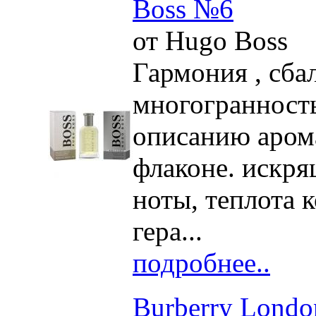
Boss №6
от Hugo Boss
Гармония , сба
многогранность
описанию аром
флаконе. искря
ноты, теплота 
гера...
подробнее..
Burberry Londo