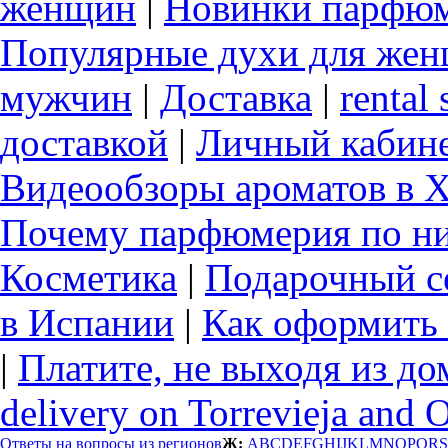
женщин
|
Новинки парфюм
Популярные духи для же
мужчин
|
Доставка
|
rental 
доставкой
|
Личный кабин
Видеообзоры ароматов в 
Почему парфюмерия по ни
Косметика
|
Подарочный с
в Испании
|
Как оформить 
|
Платите, не выходя из до
delivery on Torrevieja and 
Ответы на вопросы из регионов
Ж:
A
B
C
D
E
F
G
H
I
J
K
L
M
N
O
P
Q
R
S