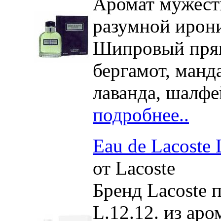
Аромат мужест
разумной ирон
Шипровый прян
бергамот, манд
лаванда, шалфей
подробнее..
Eau de Lacoste 
от Lacoste
Бренд Lacoste 
L.12.12. из ар