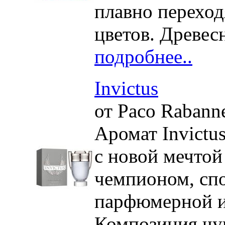
плавно переходя
цветов. Древес
подробнее..
Invictus
от Paco Rabann
Аромат Invictu
с новой мечтой
чемпионом, сп
парфюмерной и
Композиция чув