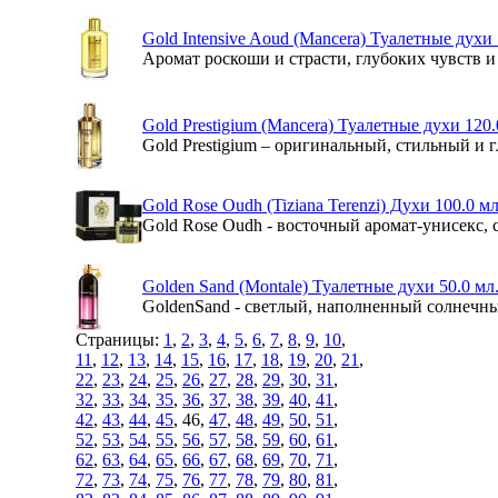
Gold Intensive Aoud (Mancera) Туалетные духи
Аромат роскоши и страсти, глубоких чувств и 
Gold Prestigium (Mancera) Туалетные духи 120
Gold Prestigium – оригинальный, стильный и 
Gold Rose Oudh (Tiziana Terenzi) Духи 100.0 м
Gold Rose Oudh - восточный аромат-унисекс, 
Golden Sand (Montale) Туалетные духи 50.0 мл
GoldenSand - светлый, наполненный солнечн
Страницы:
1
,
2
,
3
,
4
,
5
,
6
,
7
,
8
,
9
,
10
,
11
,
12
,
13
,
14
,
15
,
16
,
17
,
18
,
19
,
20
,
21
,
22
,
23
,
24
,
25
,
26
,
27
,
28
,
29
,
30
,
31
,
32
,
33
,
34
,
35
,
36
,
37
,
38
,
39
,
40
,
41
,
42
,
43
,
44
,
45
, 46,
47
,
48
,
49
,
50
,
51
,
52
,
53
,
54
,
55
,
56
,
57
,
58
,
59
,
60
,
61
,
62
,
63
,
64
,
65
,
66
,
67
,
68
,
69
,
70
,
71
,
72
,
73
,
74
,
75
,
76
,
77
,
78
,
79
,
80
,
81
,