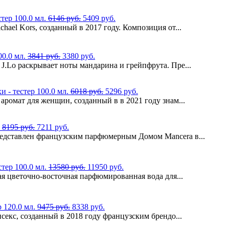
стер 100.0 мл.
6146 руб.
5409 руб.
ael Kors, созданный в 2017 году. Композиция от...
00.0 мл.
3841 руб.
3380 руб.
J.Lo раскрывает ноты мандарина и грейпфрута. Пре...
и - тестер 100.0 мл.
6018 руб.
5296 руб.
аромат для женщин, созданный в в 2021 году знам...
.
8195 руб.
7211 руб.
едставлен французским парфюмерным Домом Mancera в...
стер 100.0 мл.
13580 руб.
11950 руб.
ная цветочно-восточная парфюмированная вода для...
р 120.0 мл.
9475 руб.
8338 руб.
секс, созданный в 2018 году французским брендо...