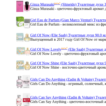
new!
Ginza Murasaki
(Shiseido) Туалетные духи 
Ginza Murasaki - цветочно-фруктовый аромат 
Girl Eau de Parfum (Gian Marco Venturi) Туалет
Girl Eau de Parfum - великолепный микс из фре
Girl Of Now (Elie Saab) Туалетные духи 90.0 м
Выпущенный в 2017 году Girl Of Now от марки 
new!
Girl Of Now Lovely
(Elie Saab) Туалетные 
Girl Of Now Lovely - цветочно-фруктовый аро
Girl Of Now Shine (Elie Saab) Туалетные духи 
Girl Of Now Shine - восточно-цветочный аром
Girls Can Do Anything (Zadig & Voltaire) Туале
Girls Can Do Anything - игривый, солнечный,
Girls Can Say Anything (Zadig & Voltaire) Туал
Girls Can Say Anything - цветочно-восточный 