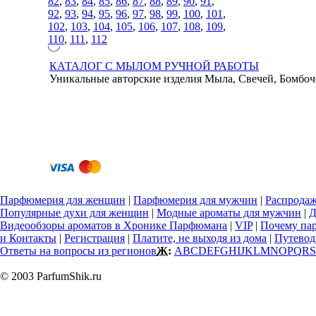
82
,
83
,
84
,
85
,
86
,
87
,
88
,
89
,
90
,
91
,
92
,
93
,
94
,
95
,
96
,
97
,
98
,
99
,
100
,
101
,
102
,
103
,
104
,
105
,
106
,
107
,
108
,
109
,
110
,
111
,
112
КАТАЛОГ С МЫЛОМ РУЧНОЙ РАБОТЫ
Уникальные авторские изделия Мыла, Свечей, Бомбоч
Парфюмерия для женщин
|
Парфюмерия для мужчин
|
Распрода
Популярные духи для женщин
|
Модные ароматы для мужчин
|
Д
Видеообзоры ароматов в Хронике Парфюмана
|
VIP
|
Почему па
и Контакты
|
Регистрация
|
Платите, не выходя из дома
|
Путевод
Ответы на вопросы из регионов
Ж:
A
B
C
D
E
F
G
H
I
J
K
L
M
N
O
P
Q
R
S
© 2003 ParfumShik.ru