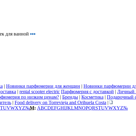
ек для ванной
жа
|
Новинки парфюмерии для женщин
|
Новинки парфюмерии д
оставка
|
rental scooter electric
Парфюмерия с доставкой
|
Личный 
рфюмерия по низким ценам?
|
Бренды
|
Косметика
|
Подарочный 
итель
|
Food delivery on Torrevieja and Orihuela Costa
|
T
U
V
W
X
Y
Z
№
М:
A
B
C
D
E
F
G
H
I
J
K
L
M
N
O
P
Q
R
S
T
U
V
W
X
Y
Z
№