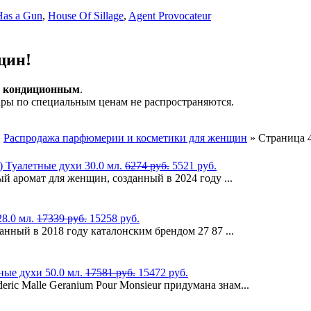
 Has a Gun
,
House Of Sillage
,
Agent Provocateur
щин!
я
кондиционным
.
ры по специальным ценам не распространяются.
»
Распродажа парфюмерии и косметики для женщин
» Страница 
r) Туалетные духи 30.0 мл.
6274 руб.
5521 руб.
ный аромат для женщин, созданный в 2024 году ...
28.0 мл.
17339 руб.
15258 руб.
данный в 2018 году каталонским брендом 27 87 ...
тные духи 50.0 мл.
17581 руб.
15472 руб.
ric Malle Geranium Pour Monsieur придумана знам...