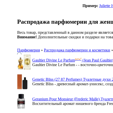
Пример:
Juliette
Распродажа парфюмерии
для жен
Весь товар, представленный в данном разделе являетс
Внимание!
Дополнительные скидки и подарки на това
Парфюмерия
»
Распродажа парфюмерии и косметики
new!
Gaultier Divine Le Parfum
(Jean Paul Gaultie
Gaultier Divine Le Parfum - - восточно-цветоч
Genetic Bliss (27 87 Perfumes) Туалетные духи 
Genetic Bliss - древесный аромат-унисекс, соз
Geranium Pour Monsieur (Frederic Malle) Туале
Восхитительный аромат нишевого бренда Frede