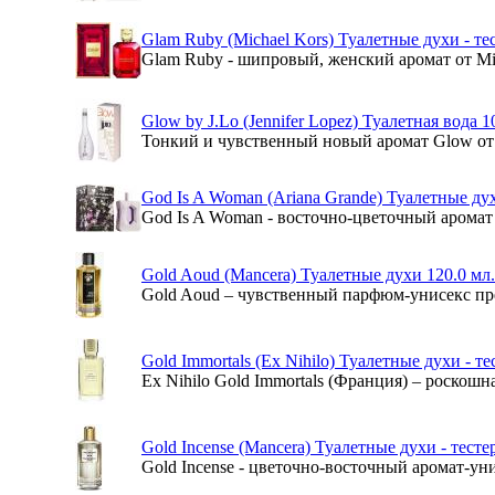
Glam Ruby (Michael Kors) Туалетные духи - те
Glam Ruby - шипровый, женский аромат от Mich
Glow by J.Lo (Jennifer Lopez) Туалетная вода 1
Тонкий и чувственный новый аромат Glow от 
God Is A Woman (Ariana Grande) Туалетные дух
God Is A Woman - восточно-цветочный аромат 
Gold Aoud (Mancera) Туалетные духи 120.0 мл
Gold Aoud – чувственный парфюм-унисекс пр
Gold Immortals (Ex Nihilo) Туалетные духи - те
Ex Nihilo Gold Immortals (Франция) – роскош
Gold Incense (Mancera) Туалетные духи - тесте
Gold Incense - цветочно-восточный аромат-уни