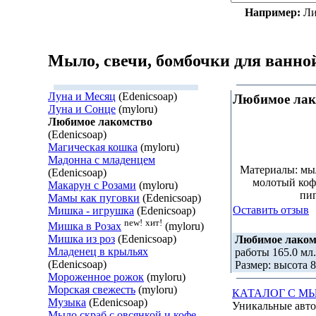
Например:
Ли
Мыло, свечи, бомбочки для ванно
Луна и Месяц
(Edenicsoap)
Любимое лак
Луна и Сонце
(myloru)
Любимое лакомство
(Edenicsoap)
Магическая кошка
(myloru)
Мадонна с младенцем
Материалы: мыль
(Edenicsoap)
молотый коф
Макарун с Розами
(myloru)
пиг
Мамы как пуговки
(Edenicsoap)
Оставить отзыв
Мишка - игрушка
(Edenicsoap)
new!
хит!
Мишка в Розах
(myloru)
Мишка из роз
(Edenicsoap)
Любимое лаком
Младенец в крыльях
работы 165.0 мл.
(Edenicsoap)
Размер: высота 8
Мороженное рожок
(myloru)
Морская свежесть
(myloru)
КАТАЛОГ С М
Музыка
(Edenicsoap)
Уникальные авто
Мыло скраб с овсянкой и кофе.