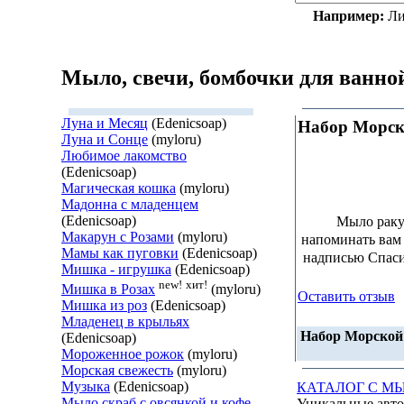
Например:
Ли
Мыло, свечи, бомбочки для ванно
Луна и Месяц
(Edenicsoap)
Набор Морс
Луна и Сонце
(myloru)
Любимое лакомство
(Edenicsoap)
Магическая кошка
(myloru)
Мадонна с младенцем
(Edenicsoap)
Мыло раку
Макарун с Розами
(myloru)
напоминать вам 
Мамы как пуговки
(Edenicsoap)
надписью Спасиб
Мишка - игрушка
(Edenicsoap)
new!
хит!
Мишка в Розах
(myloru)
Оставить отзыв
Мишка из роз
(Edenicsoap)
Младенец в крыльях
Набор Морской
(Edenicsoap)
Мороженное рожок
(myloru)
Морская свежесть
(myloru)
Музыка
(Edenicsoap)
КАТАЛОГ С М
Мыло скраб с овсянкой и кофе.
Уникальные авто