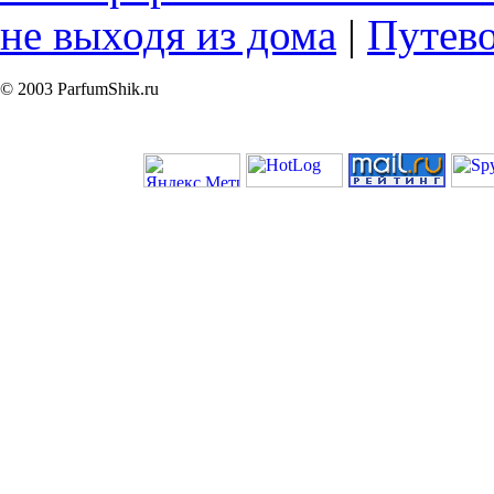
не выходя из дома
|
Путев
© 2003 ParfumShik.ru