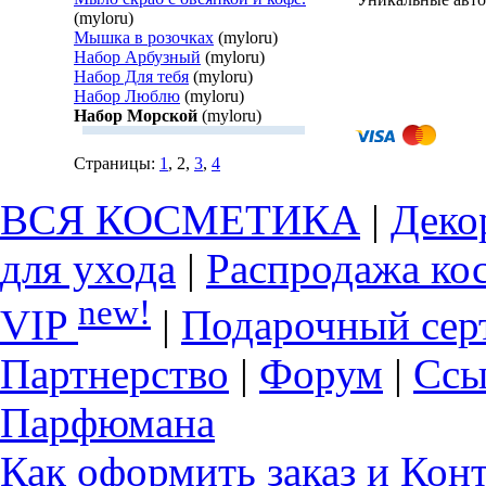
(myloru)
Мышка в розочках
(myloru)
Набор Арбузный
(myloru)
Набор Для тебя
(myloru)
Набор Люблю
(myloru)
Набор Морской
(myloru)
Страницы:
1
, 2,
3
,
4
ВСЯ КОСМЕТИКА
|
Деко
для ухода
|
Распродажа ко
new!
VIP
|
Подарочный сер
Партнерство
|
Форум
|
Ссы
Парфюмана
Как оформить заказ и Кон