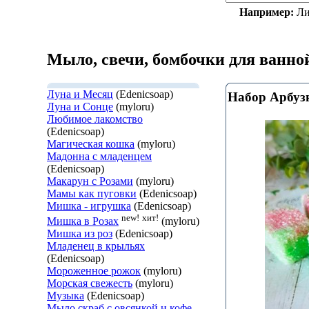
Например:
Ли
Мыло, свечи, бомбочки для ванно
Луна и Месяц
(Edenicsoap)
Набор Арбуз
Луна и Сонце
(myloru)
Любимое лакомство
(Edenicsoap)
Магическая кошка
(myloru)
Мадонна с младенцем
(Edenicsoap)
Макарун с Розами
(myloru)
Мамы как пуговки
(Edenicsoap)
Мишка - игрушка
(Edenicsoap)
new!
хит!
Мишка в Розах
(myloru)
Мишка из роз
(Edenicsoap)
Младенец в крыльях
(Edenicsoap)
Мороженное рожок
(myloru)
Морская свежесть
(myloru)
Музыка
(Edenicsoap)
Мыло скраб с овсянкой и кофе.