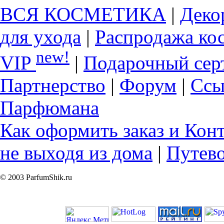
ВСЯ КОСМЕТИКА
|
Деко
для ухода
|
Распродажа ко
new!
VIP
|
Подарочный сер
Партнерство
|
Форум
|
Ссы
Парфюмана
Как оформить заказ и Кон
не выходя из дома
|
Путев
© 2003 ParfumShik.ru