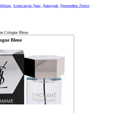
айборн
,
Александр Джи
,
Давидоф
,
Дженифер Лопез
e Cologne Bleue
gne Bleue