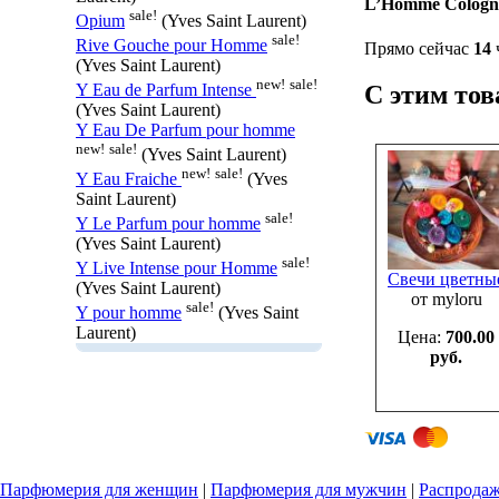
L’Homme Cologn
sale!
Opium
(Yves Saint Laurent)
sale!
Rive Gouche pour Homme
Прямо сейчас
14
(Yves Saint Laurent)
new!
sale!
Y Eau de Parfum Intense
С этим то
(Yves Saint Laurent)
Y Eau De Parfum pour homme
new!
sale!
(Yves Saint Laurent)
new!
sale!
Y Eau Fraiche
(Yves
Saint Laurent)
sale!
Y Le Parfum pour homme
(Yves Saint Laurent)
sale!
Y Live Intense pour Homme
Свечи цветны
(Yves Saint Laurent)
от myloru
sale!
Y pour homme
(Yves Saint
Laurent)
Цена:
700.00
руб.
Парфюмерия для женщин
|
Парфюмерия для мужчин
|
Распрода