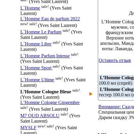
(Yves Saint Laurent)
sale!
L`Homme
(Yves Saint
Ди
Laurent)
L`Homme Eau de parfum 2022
L’Homme Cologn
new!
sale!
(Yves Saint Laurent)
мужчин, со
sale!
L`Homme Le Parfum
(Yves
французским 
Saint Laurent)
Верхние ноты
sale!
апельсин, Манд
L`Homme Libre
(Yves Saint
ноты: Лаванда,
Laurent)
sale!
L`Homme Parfum Intense
Оставить отзыв
(Yves Saint Laurent)
sale!
L`Homme Sport
(Yves Saint
Laurent)
L’Homme Cologn
sale!
L`Homme Ultime
(Yves Saint
100.0 мл (спрей)
Laurent)
L’Homme Cologn
sale!
L’Homme Cologne Bleue
тестер 100.0 мл (
(Yves Saint Laurent)
L’Homme Cologne Gingembre
Внимание: Скидк
sale!
(Yves Saint Laurent)
Специальная це
sale!
M7 OUD ABSOLU
(Yves
Дарим скидку 3% 
Saint Laurent)
new!
sale!
MYSLF
(Yves Saint
Laurent)