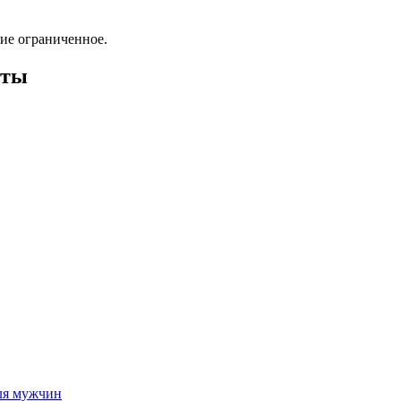
ие ограниченное.
оты
ля мужчин