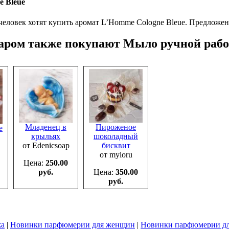
e Bleue
человек хотят купить аромат L’Homme Cologne Bleue.
Предложен
варом также покупают Мыло ручной раб
Младенец в
Пироженое
е
крыльях
шоколадный
от Edenicsoap
бисквит
от myloru
Цена:
250.00
руб.
Цена:
350.00
руб.
жа
|
Новинки парфюмерии для женщин
|
Новинки парфюмерии д