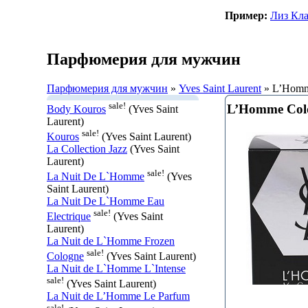
Пример:
Лиз Кл
Парфюмерия для мужчин
Парфюмерия для мужчин
»
Yves Saint Laurent
» L’Homm
sale!
L’Homme Colo
Body Kouros
(Yves Saint
Laurent)
sale!
Kouros
(Yves Saint Laurent)
La Collection Jazz
(Yves Saint
Laurent)
sale!
La Nuit De L`Homme
(Yves
Saint Laurent)
La Nuit De L`Homme Eau
sale!
Electrique
(Yves Saint
Laurent)
La Nuit de L`Homme Frozen
sale!
Cologne
(Yves Saint Laurent)
La Nuit de L`Homme L`Intense
sale!
(Yves Saint Laurent)
La Nuit de L’Homme Le Parfum
sale!