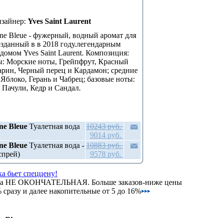
зайнер:
Yves Saint Laurent
e Bleue - фужерный, водный аромат для
зданный в в 2018 году.легендарным
домом Yves Saint Laurent. Композиция:
: Морские ноты, Грейпфрут, Красный
арин, Черный перец и Кардамон; средние
 Яблоко, Герань и Чабрец; базовые ноты:
Пачули, Кедр и Сандал.
e Bleue
Туалетная вода
10243 руб.
9014 руб.
e Bleue
Туалетная вода -
10883 руб.
спрей)
9578 руб.
а бьет спеццену!
на НЕ ОКОНЧАТЕЛЬНАЯ. Больше заказов-ниже цены
сразу и далее накопительные от 5 до 16%