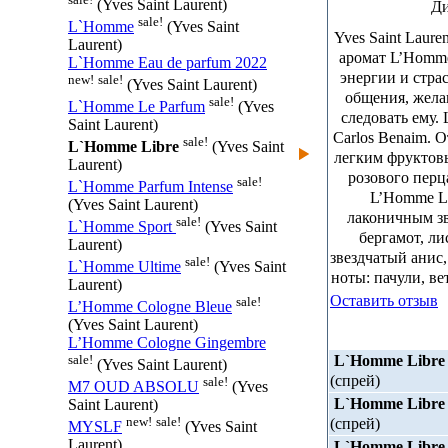
(Yves Saint Laurent)
Ди
sale!
L`Homme
(Yves Saint
Yves Saint Laur
Laurent)
аромат L’Homme 
L`Homme Eau de parfum 2022
энергии и стра
new!
sale!
(Yves Saint Laurent)
общения, жела
sale!
L`Homme Le Parfum
(Yves
следовать ему. 
Saint Laurent)
Carlos Benaim. 
sale!
L`Homme Libre
(Yves Saint
легким фруктовы
Laurent)
розового перц
sale!
L`Homme Parfum Intense
L’Homme Li
(Yves Saint Laurent)
лаконичным зв
sale!
L`Homme Sport
(Yves Saint
бергамот, ли
Laurent)
звездчатый анис
sale!
L`Homme Ultime
(Yves Saint
ноты: пачули, ве
Laurent)
Оставить отзыв
sale!
L’Homme Cologne Bleue
(Yves Saint Laurent)
L’Homme Cologne Gingembre
L`Homme Libre
sale!
(Yves Saint Laurent)
(спрей)
sale!
M7 OUD ABSOLU
(Yves
L`Homme Libre
Saint Laurent)
new!
sale!
(спрей)
MYSLF
(Yves Saint
Laurent)
L`Homme Libre