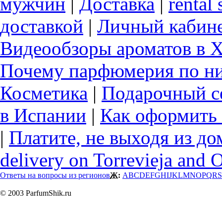
мужчин
|
Доставка
|
rental 
доставкой
|
Личный кабин
Видеообзоры ароматов в 
Почему парфюмерия по ни
Косметика
|
Подарочный с
в Испании
|
Как оформить 
|
Платите, не выходя из до
delivery on Torrevieja and 
Ответы на вопросы из регионов
Ж:
A
B
C
D
E
F
G
H
I
J
K
L
M
N
O
P
Q
R
S
© 2003 ParfumShik.ru