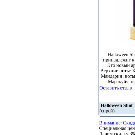
Halloween Sh
принадлежит к
Это новый ар
Верхние ноты: К
Мандарин; ноты 
Маракуйя; но
Оставить отзыв
Halloween Shot
Т
(спрей)
Внимание: Скидк
Специальная це
Дарим скидку 3% 