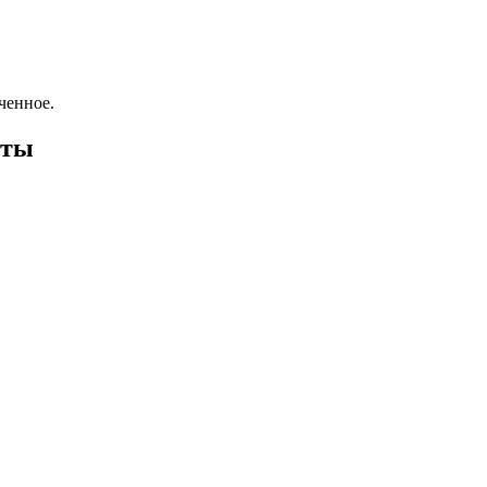
ченное.
оты