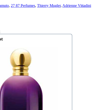
amuto
,
27 87 Perfumes
,
Thierry Mugler
,
Adrienne Vittadini
t
ot