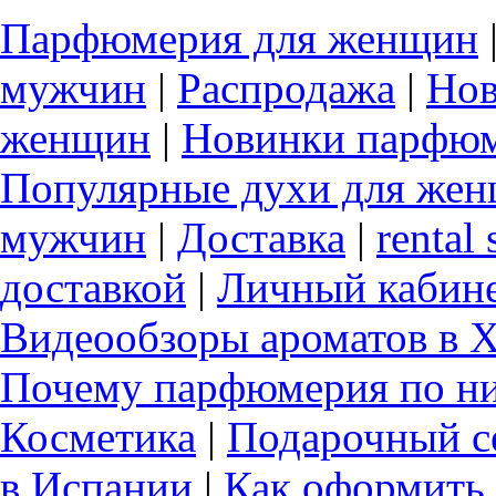
Парфюмерия для женщин
мужчин
|
Распродажа
|
Нов
женщин
|
Новинки парфюм
Популярные духи для же
мужчин
|
Доставка
|
rental 
доставкой
|
Личный кабин
Видеообзоры ароматов в 
Почему парфюмерия по ни
Косметика
|
Подарочный с
в Испании
|
Как оформить 