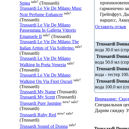
sale!
проникновенны
Spiga
(Trussardi)
Trussardi Le Vie De Milano Musc
гармонично з
sale!
Грейпфрут, Ды
Noir Perfume Enhancer
нарцисс, Акко
(Trussardi)
Trussardi Le Vie De Milano
Оставить отзыв
Passeggiata In Galleria Vittorio
sale!
Emanuele II
(Trussardi)
Trussardi Le Vie De Milano The
Trussardi Donn
sale!
Italian Artists of Via Solferino
вода 30.0 мл (сп
(Trussardi)
Trussardi Donn
Trussardi Le Vie De Milano
вода 50.0 мл (сп
sale!
Walking In Porta Venezia
Trussardi Donn
(Trussardi)
вода - тестер 100
Trussardi Le Vie De Milano
sale!
Trussardi Donn
Walking On Via Fiori Oscuri
вода 100.0 мл (с
(Trussardi)
Trussardi My Name
(Trussardi)
Trussardi My Scent
(Trussardi)
Внимание: Скид
new!
sale!
Trussardi Pure Jasmine
Специальная ц
(Trussardi)
Дарим скидку 3
new!
sale!
Trussardi Ruby Red
(Trussardi)
sale!
Trussardi Sound of Donna
Trussardi Donn