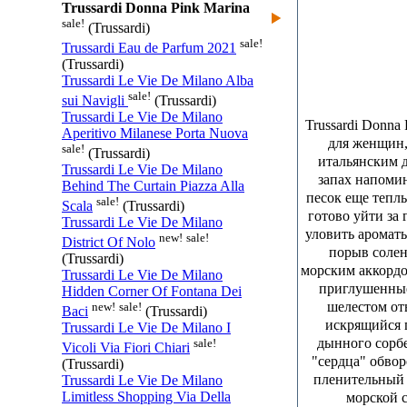
Trussardi Donna Pink Marina
sale!
(Trussardi)
sale!
Trussardi Eau de Parfum 2021
(Trussardi)
Trussardi Le Vie De Milano Alba
sale!
sui Navigli
(Trussardi)
Trussardi Le Vie De Milano
Trussardi Donna
Aperitivo Milanese Porta Nuova
для женщин,
sale!
(Trussardi)
итальянским 
Trussardi Le Vie De Milano
запах напомин
Behind The Curtain Piazza Alla
песок еще тепл
sale!
Scala
(Trussardi)
готово уйти за
Trussardi Le Vie De Milano
уловить ароматы
new!
sale!
District Of Nolo
порыв солен
(Trussardi)
морским аккордо
Trussardi Le Vie De Milano
приглушенные 
Hidden Corner Of Fontana Dei
шелестом от
new!
sale!
Baci
(Trussardi)
искрящийся 
Trussardi Le Vie De Milano I
дынного сорбе
sale!
Vicoli Via Fiori Chiari
"сердца" обвор
(Trussardi)
пленительный 
Trussardi Le Vie De Milano
Limitless Shopping Via Della
морской 