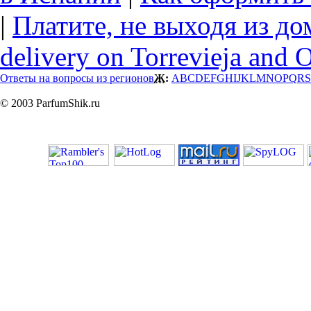
|
Платите, не выходя из до
delivery on Torrevieja and 
Ответы на вопросы из регионов
Ж:
A
B
C
D
E
F
G
H
I
J
K
L
M
N
O
P
Q
R
S
© 2003 ParfumShik.ru