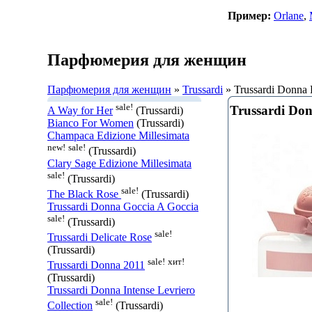
Пример:
Orlane
,
Парфюмерия для женщин
Парфюмерия для женщин
»
Trussardi
» Trussardi Donna 
sale!
Trussardi Do
A Way for Her
(Trussardi)
Bianco For Women
(Trussardi)
Champaca Edizione Millesimata
new!
sale!
(Trussardi)
Clary Sage Edizione Millesimata
sale!
(Trussardi)
sale!
The Black Rose
(Trussardi)
Trussardi Donna Goccia A Goccia
sale!
(Trussardi)
sale!
Trussardi Delicate Rose
(Trussardi)
sale!
хит!
Trussardi Donna 2011
(Trussardi)
Trussardi Donna Intense Levriero
sale!
Collection
(Trussardi)