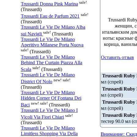
sale!
Trussardi Donna Pink Marina
(Trussardi)
sale!
Trussardi Eau de Parfum 2021
Trussardi Ru
(Trussardi)
женщин, с
Trussardi Le Vie De Milano Alba
итальянским дом
sale!
sui Navigli
(Trussardi)
ноты: красные ф
Trussardi Le Vie De Milano
корица, ваниль
Aperitivo Milanese Porta Nuova
sale!
(Trussardi)
Trussardi Le Vie De Milano
Оставить отзыв
Behind The Curtain Piazza Alla
sale!
Scala
(Trussardi)
Trussardi Le Vie De Milano
Trussardi Ruby
new!
sale!
мл (спрей)
District Of Nolo
(Trussardi)
Trussardi Ruby
Trussardi Le Vie De Milano
мл (спрей)
Hidden Corner Of Fontana Dei
Trussardi Ruby
new!
sale!
Baci
(Trussardi)
мл (спрей)
Trussardi Le Vie De Milano I
Trussardi Ruby
sale!
Vicoli Via Fiori Chiari
тестер 90.0 мл (с
(Trussardi)
Trussardi Le Vie De Milano
Limitless Shopping Via Della
Внимание: Скид