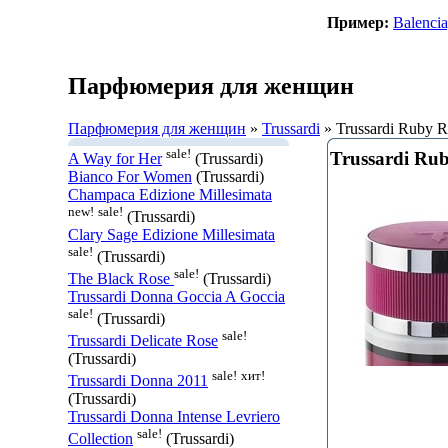
Пример:
Balenci
Парфюмерия для женщин
Парфюмерия для женщин
»
Trussardi
» Trussardi Ruby 
sale!
Trussardi Ru
A Way for Her
(Trussardi)
Bianco For Women
(Trussardi)
Champaca Edizione Millesimata
new!
sale!
(Trussardi)
Clary Sage Edizione Millesimata
sale!
(Trussardi)
sale!
The Black Rose
(Trussardi)
Trussardi Donna Goccia A Goccia
sale!
(Trussardi)
sale!
Trussardi Delicate Rose
(Trussardi)
sale!
хит!
Trussardi Donna 2011
(Trussardi)
Trussardi Donna Intense Levriero
sale!
Collection
(Trussardi)