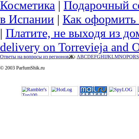
Косметика
|
Подарочный с
в Испании
|
Как оформить 
|
Платите, не выходя из до
delivery on Torrevieja and 
Ответы на вопросы из регионов
Ж:
A
B
C
D
E
F
G
H
I
J
K
L
M
N
O
P
Q
R
S
© 2003 ParfumShik.ru