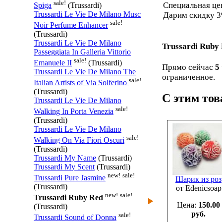
sale!
Специальная ц
Spiga
(Trussardi)
Trussardi Le Vie De Milano Musc
Дарим скидку 3
sale!
Noir Perfume Enhancer
(Trussardi)
Trussardi Le Vie De Milano
Trussardi Ruby
Passeggiata In Galleria Vittorio
sale!
Emanuele II
(Trussardi)
Прямо сейчас
5
Trussardi Le Vie De Milano The
ограниченное.
sale!
Italian Artists of Via Solferino
(Trussardi)
С этим то
Trussardi Le Vie De Milano
sale!
Walking In Porta Venezia
(Trussardi)
Trussardi Le Vie De Milano
sale!
Walking On Via Fiori Oscuri
(Trussardi)
Trussardi My Name
(Trussardi)
Trussardi My Scent
(Trussardi)
new!
sale!
Trussardi Pure Jasmine
Шарик из роз
(Trussardi)
от Edenicsoap
new!
sale!
Trussardi Ruby Red
Цена:
150.00
(Trussardi)
руб.
sale!
Trussardi Sound of Donna