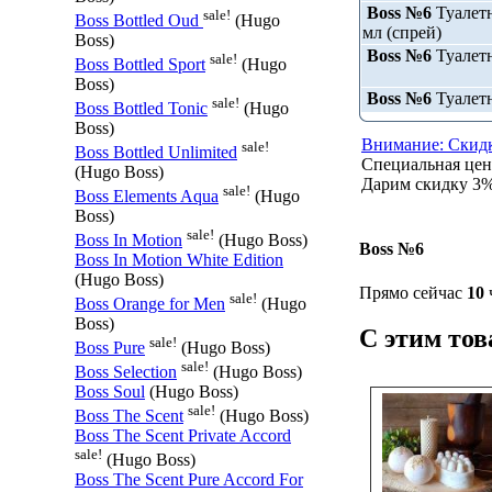
Boss №6
Туалетн
sale!
Boss Bottled Oud
(Hugo
мл (спрей)
Boss)
Boss №6
Туалетн
sale!
Boss Bottled Sport
(Hugo
Boss)
Boss №6
Туалетн
sale!
Boss Bottled Tonic
(Hugo
Boss)
Внимание: Скидк
sale!
Boss Bottled Unlimited
Специальная це
(Hugo Boss)
Дарим скидку 3% 
sale!
Boss Elements Aqua
(Hugo
Boss)
sale!
Boss In Motion
(Hugo Boss)
Boss №6
Boss In Motion White Edition
(Hugo Boss)
Прямо сейчас
10
sale!
Boss Orange for Men
(Hugo
Boss)
С этим то
sale!
Boss Pure
(Hugo Boss)
sale!
Boss Selection
(Hugo Boss)
Boss Soul
(Hugo Boss)
sale!
Boss The Scent
(Hugo Boss)
Boss The Scent Private Accord
sale!
(Hugo Boss)
Boss The Scent Pure Accord For