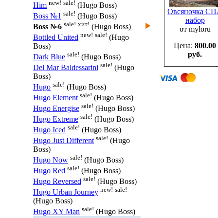
new!
sale!
Him
(Hugo Boss)
Овсяночка С
sale!
Boss №1
(Hugo Boss)
набор
sale!
хит!
Boss №6
(Hugo Boss)
от myloru
new!
sale!
Bottled United
(Hugo
Цена:
800.00
Boss)
руб.
sale!
Dark Blue
(Hugo Boss)
sale!
Del Mar Baldessarini
(Hugo
Boss)
sale!
Hugo
(Hugo Boss)
sale!
Hugo Element
(Hugo Boss)
sale!
Hugo Energise
(Hugo Boss)
sale!
Hugo Extreme
(Hugo Boss)
sale!
Hugo Iced
(Hugo Boss)
sale!
Hugo Just Different
(Hugo
Boss)
sale!
Hugo Now
(Hugo Boss)
sale!
Hugo Red
(Hugo Boss)
sale!
Hugo Reversed
(Hugo Boss)
new!
sale!
Hugo Urban Journey
(Hugo Boss)
sale!
Hugo XY Man
(Hugo Boss)