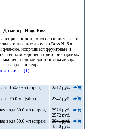
Дизайнер:
Hugo Boss
лансированность, многогранность, - вот
лова к описанию аромата Boss № 6 в
м флаконе. искрящиеся фруктовые и
ты, теплота корицы и цветочно- пряных
и наконец, полный достоинства аккорд
сандала и кедра.
авить отзыв (1)
ант 150.0 мл (спрей)
2212 руб.
ант 75.0 мл (stick)
2342 руб.
ая вода 30.0 мл (спрей)
2924 руб.
2572 руб.
ая вода 50.0 мл (спрей)
3841 руб.
3380 руб.