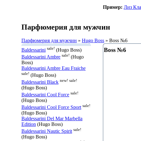
Пример:
Лиз Кл
Парфюмерия для мужчин
Парфюмерия для мужчин
»
Hugo Boss
» Boss №6
sale!
Boss №6
Baldessarini
(Hugo Boss)
sale!
Baldessarini Ambre
(Hugo
Boss)
Baldessarini Ambre Eau Fraiche
sale!
(Hugo Boss)
new!
sale!
Baldessarini Black
(Hugo Boss)
sale!
Baldessarini Cool Force
(Hugo Boss)
sale!
Baldessarini Cool Force Sport
(Hugo Boss)
Baldessarini Del Mar Marbella
Edition
(Hugo Boss)
sale!
Baldessarini Nautic Spirit
(Hugo Boss)