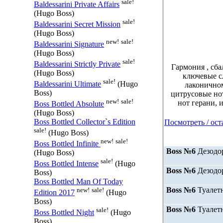
sale!
Baldessarini Private Affairs
(Hugo Boss)
sale!
Baldessarini Secret Mission
(Hugo Boss)
new!
sale!
Baldessarini Signature
(Hugo Boss)
sale!
Baldessarini Strictly Private
Гармония , сба
(Hugo Boss)
ключевые с
sale!
Baldessarini Ultimate
(Hugo
лаконично
Boss)
цитрусовые но
new!
sale!
нот герани, 
Boss Bottled Absolute
(Hugo Boss)
Boss Bottled Collector`s Edition
Посмотреть / ост
sale!
(Hugo Boss)
new!
sale!
Boss Bottled Infinite
Boss №6
Дезодор
(Hugo Boss)
sale!
Boss Bottled Intense
(Hugo
Boss №6
Дезодор
Boss)
Boss Bottled Man Of Today
Boss №6
Туалетн
new!
sale!
Edition 2017
(Hugo
Boss)
Boss №6
Туалетн
sale!
Boss Bottled Night
(Hugo
Boss)