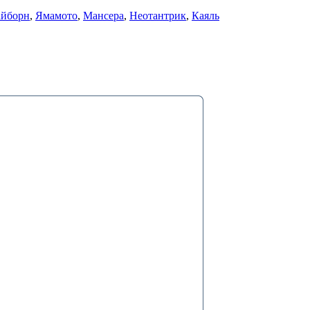
айборн
,
Ямамото
,
Мансера
,
Неотантрик
,
Каяль