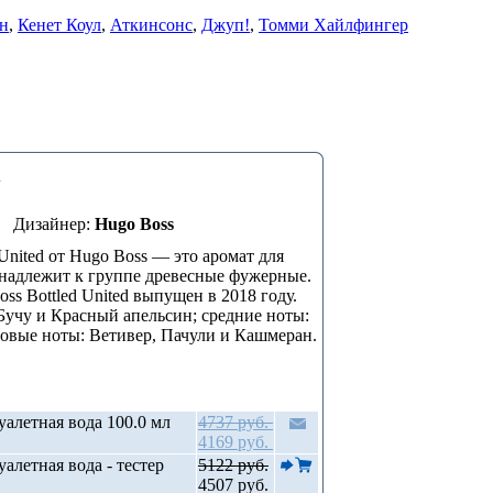
он
,
Кенет Коул
,
Аткинсонс
,
Джуп!
,
Томми Хайлфингер
d
Дизайнер:
Hugo Boss
 United от Hugo Boss — это аромат для
надлежит к группе древесные фужерные.
ss Bottled United выпущен в 2018 году.
Бучу и Красный апельсин; средние ноты:
зовые ноты: Ветивер, Пачули и Кашмеран.
алетная вода 100.0 мл
4737 руб.
4169 руб.
алетная вода - тестер
5122 руб.
4507 руб.