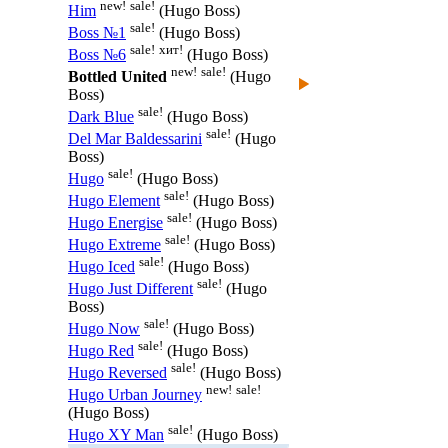
new!
sale!
Him
(Hugo Boss)
sale!
Boss №1
(Hugo Boss)
sale!
хит!
Boss №6
(Hugo Boss)
new!
sale!
Bottled United
(Hugo
Boss)
sale!
Dark Blue
(Hugo Boss)
sale!
Del Mar Baldessarini
(Hugo
Boss)
sale!
Hugo
(Hugo Boss)
sale!
Hugo Element
(Hugo Boss)
sale!
Hugo Energise
(Hugo Boss)
sale!
Hugo Extreme
(Hugo Boss)
sale!
Hugo Iced
(Hugo Boss)
sale!
Hugo Just Different
(Hugo
Boss)
sale!
Hugo Now
(Hugo Boss)
sale!
Hugo Red
(Hugo Boss)
sale!
Hugo Reversed
(Hugo Boss)
new!
sale!
Hugo Urban Journey
(Hugo Boss)
sale!
Hugo XY Man
(Hugo Boss)