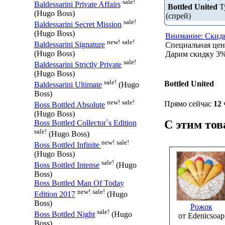
sale!
Baldessarini Private Affairs
Bottled United
Ту
(Hugo Boss)
(спрей)
sale!
Baldessarini Secret Mission
(Hugo Boss)
Внимание: Скидк
new!
sale!
Baldessarini Signature
Специальная це
(Hugo Boss)
Дарим скидку 3% 
sale!
Baldessarini Strictly Private
(Hugo Boss)
sale!
Bottled United
Baldessarini Ultimate
(Hugo
Boss)
new!
sale!
Прямо сейчас
12
Boss Bottled Absolute
(Hugo Boss)
С этим то
Boss Bottled Collector`s Edition
sale!
(Hugo Boss)
new!
sale!
Boss Bottled Infinite
(Hugo Boss)
sale!
Boss Bottled Intense
(Hugo
Boss)
Boss Bottled Man Of Today
new!
sale!
Edition 2017
(Hugo
Boss)
Рожок
sale!
Boss Bottled Night
(Hugo
от Edenicsoap
Boss)