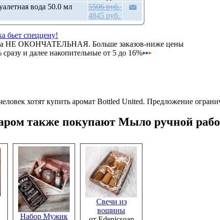
алетная вода 50.0 мл
5506 руб.
4845 руб.
а бьет спеццену!
на НЕ ОКОНЧАТЕЛЬНАЯ. Больше заказов-ниже цены
сразу и далее накопительные от 5 до 16%
человек хотят купить аромат Bottled United.
Предложение ограни
варом также покупают Мыло ручной раб
Свечи из
вощины
Набор Мужик
от Edenicsoap