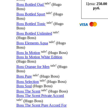
sale!
Цена:
250.00
Boss Bottled Oud
(Hugo
руб.
Boss)
sale!
Boss Bottled Sport
(Hugo
Boss)
sale!
Boss Bottled Tonic
(Hugo
Boss)
sale!
Boss Bottled Unlimited
(Hugo Boss)
sale!
Boss Elements Aqua
(Hugo
Boss)
sale!
Boss In Motion
(Hugo Boss)
Boss In Motion White Edition
(Hugo Boss)
sale!
Boss Orange for Men
(Hugo
Boss)
sale!
Boss Pure
(Hugo Boss)
sale!
Boss Selection
(Hugo Boss)
Boss Soul
(Hugo Boss)
sale!
Boss The Scent
(Hugo Boss)
Boss The Scent Private Accord
sale!
(Hugo Boss)
Boss The Scent Pure Accord For