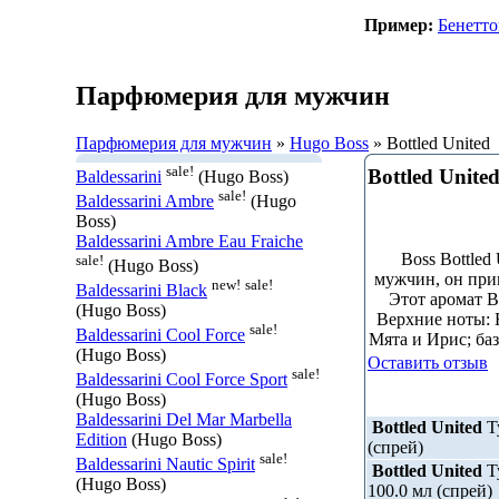
Пример:
Бенетт
Парфюмерия для мужчин
Парфюмерия для мужчин
»
Hugo Boss
» Bottled United
sale!
Bottled Unite
Baldessarini
(Hugo Boss)
sale!
Baldessarini Ambre
(Hugo
Boss)
Baldessarini Ambre Eau Fraiche
Boss Bottled
sale!
(Hugo Boss)
мужчин, он при
new!
sale!
Baldessarini Black
Этот аромат Bo
(Hugo Boss)
Верхние ноты: 
sale!
Baldessarini Cool Force
Мята и Ирис; ба
(Hugo Boss)
Оставить отзыв
sale!
Baldessarini Cool Force Sport
(Hugo Boss)
Baldessarini Del Mar Marbella
Bottled United
Ту
Edition
(Hugo Boss)
(спрей)
sale!
Baldessarini Nautic Spirit
Bottled United
Ту
(Hugo Boss)
100.0 мл (спрей)