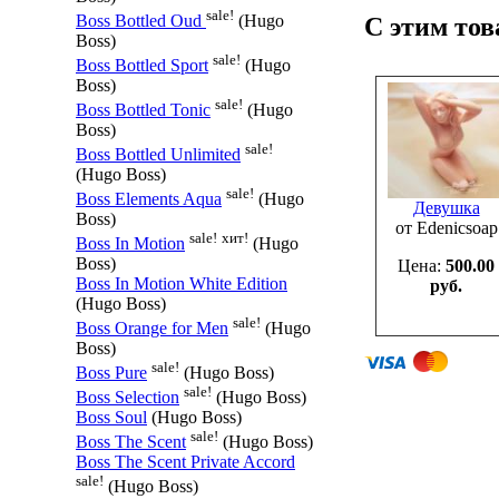
sale!
Boss Bottled Oud
(Hugo
С этим то
Boss)
sale!
Boss Bottled Sport
(Hugo
Boss)
sale!
Boss Bottled Tonic
(Hugo
Boss)
sale!
Boss Bottled Unlimited
(Hugo Boss)
sale!
Boss Elements Aqua
(Hugo
Девушка
Boss)
от Edenicsoap
sale!
хит!
Boss In Motion
(Hugo
Boss)
Цена:
500.00
Boss In Motion White Edition
руб.
(Hugo Boss)
sale!
Boss Orange for Men
(Hugo
Boss)
sale!
Boss Pure
(Hugo Boss)
sale!
Boss Selection
(Hugo Boss)
Boss Soul
(Hugo Boss)
sale!
Boss The Scent
(Hugo Boss)
Boss The Scent Private Accord
sale!
(Hugo Boss)