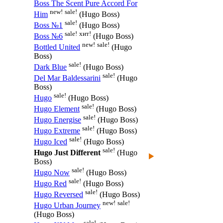
Boss The Scent Pure Accord For
new!
sale!
Him
(Hugo Boss)
sale!
Boss №1
(Hugo Boss)
sale!
хит!
Boss №6
(Hugo Boss)
new!
sale!
Bottled United
(Hugo
Boss)
sale!
Dark Blue
(Hugo Boss)
sale!
Del Mar Baldessarini
(Hugo
Boss)
sale!
Hugo
(Hugo Boss)
sale!
Hugo Element
(Hugo Boss)
sale!
Hugo Energise
(Hugo Boss)
sale!
Hugo Extreme
(Hugo Boss)
sale!
Hugo Iced
(Hugo Boss)
sale!
Hugo Just Different
(Hugo
Boss)
sale!
Hugo Now
(Hugo Boss)
sale!
Hugo Red
(Hugo Boss)
sale!
Hugo Reversed
(Hugo Boss)
new!
sale!
Hugo Urban Journey
(Hugo Boss)
sale!