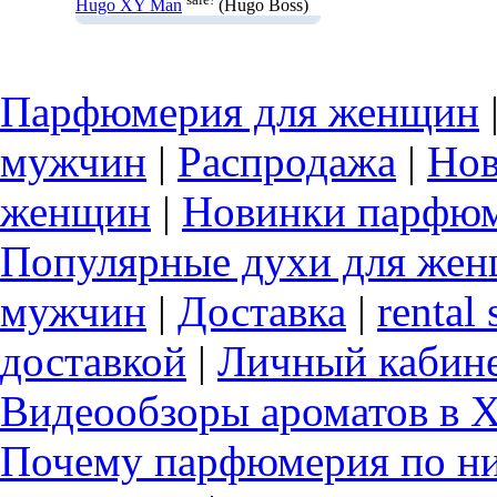
Hugo XY Man
(Hugo Boss)
Парфюмерия для женщин
мужчин
|
Распродажа
|
Нов
женщин
|
Новинки парфюм
Популярные духи для же
мужчин
|
Доставка
|
rental 
доставкой
|
Личный кабин
Видеообзоры ароматов в 
Почему парфюмерия по ни