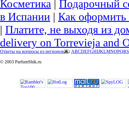
Косметика
|
Подарочный с
в Испании
|
Как оформить 
|
Платите, не выходя из до
delivery on Torrevieja and 
Ответы на вопросы из регионов
Ж:
A
B
C
D
E
F
G
H
I
J
K
L
M
N
O
P
Q
R
S
© 2003 ParfumShik.ru