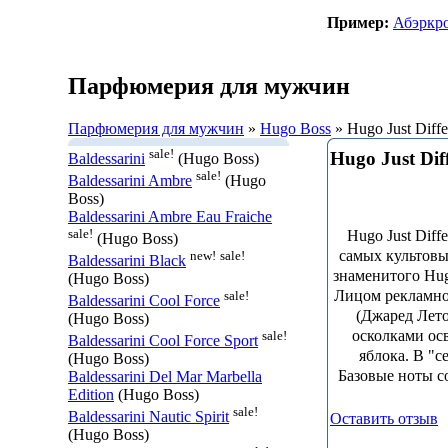
Пример:
Абэркр
Парфюмерия для мужчин
Парфюмерия для мужчин
»
Hugo Boss
» Hugo Just Diffe
sale!
Hugo Just Dif
Baldessarini
(Hugo Boss)
sale!
Baldessarini Ambre
(Hugo
Boss)
Baldessarini Ambre Eau Fraiche
sale!
Hugo Just Diff
(Hugo Boss)
самых культовы
new!
sale!
Baldessarini Black
знаменитого Hug
(Hugo Boss)
Лицом рекламной
sale!
Baldessarini Cool Force
(Джаред Лет
(Hugo Boss)
осколками ос
sale!
Baldessarini Cool Force Sport
яблока. В "с
(Hugo Boss)
Базовые ноты с
Baldessarini Del Mar Marbella
Edition
(Hugo Boss)
sale!
Baldessarini Nautic Spirit
Оставить отзыв
(Hugo Boss)