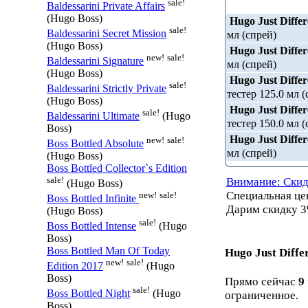
sale!
Baldessarini Private Affairs
(Hugo Boss)
Hugo Just Differ
sale!
Baldessarini Secret Mission
мл (спрей)
(Hugo Boss)
Hugo Just Differ
new!
sale!
Baldessarini Signature
мл (спрей)
(Hugo Boss)
Hugo Just Differ
sale!
Baldessarini Strictly Private
тестер 125.0 мл (
(Hugo Boss)
Hugo Just Differ
sale!
Baldessarini Ultimate
(Hugo
тестер 150.0 мл (
Boss)
Hugo Just Differ
new!
sale!
Boss Bottled Absolute
мл (спрей)
(Hugo Boss)
Boss Bottled Collector`s Edition
sale!
Внимание: Скид
(Hugo Boss)
Специальная ц
new!
sale!
Boss Bottled Infinite
Дарим скидку 3
(Hugo Boss)
sale!
Boss Bottled Intense
(Hugo
Boss)
Boss Bottled Man Of Today
Hugo Just Diffe
new!
sale!
Edition 2017
(Hugo
Boss)
Прямо сейчас
9
sale!
Boss Bottled Night
(Hugo
ограниченное.
Boss)